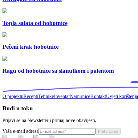
Topla salata od hobotnice
Pečeni krak hobotnice
Ragu od hobotnice sa slanutkom i palentom
O projektu
Recepti
Tehnike
Inventar
Namirnice
Kontakt
Uvjeti korištenja
Budi u toku
Prijavi se na Newsletter i primaj nove obavijesti.
Vaša e-mail adresa
Pretplati se