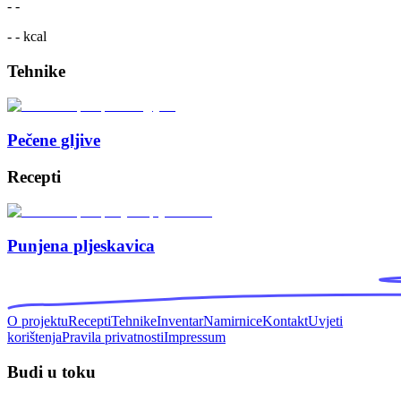
-
-
- -
kcal
Tehnike
Pečene gljive
Recepti
Punjena pljeskavica
O projektu
Recepti
Tehnike
Inventar
Namirnice
Kontakt
Uvjeti
korištenja
Pravila privatnosti
Impressum
Budi u toku