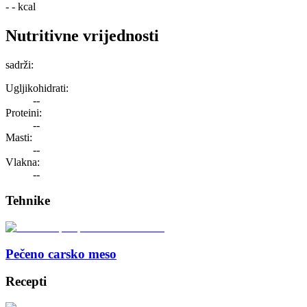
- -
kcal
Nutritivne vrijednosti
sadrži:
Ugljikohidrati:
--
Proteini:
--
Masti:
--
Vlakna:
--
Tehnike
Pečeno carsko meso
Recepti