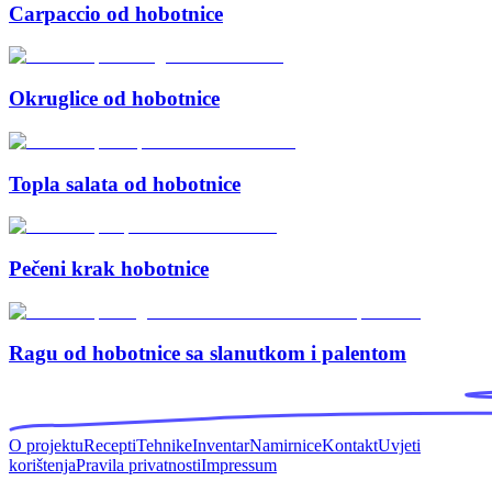
Carpaccio od hobotnice
Okruglice od hobotnice
Topla salata od hobotnice
Pečeni krak hobotnice
Ragu od hobotnice sa slanutkom i palentom
O projektu
Recepti
Tehnike
Inventar
Namirnice
Kontakt
Uvjeti
korištenja
Pravila privatnosti
Impressum