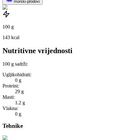
morski-plodovi
100
g
143
kcal
Nutritivne vrijednosti
100
g
sadrži:
Ugljikohidrati:
0 g
Proteini:
29 g
Masti:
1.2 g
Vlakna:
0 g
Tehnike