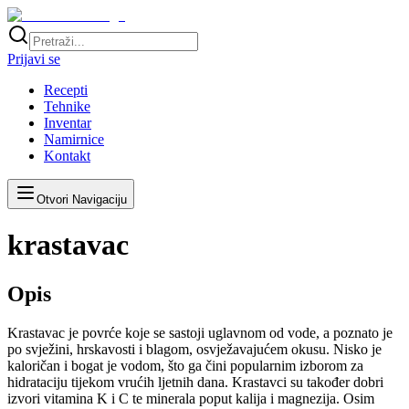
Prijavi se
Recepti
Tehnike
Inventar
Namirnice
Kontakt
Otvori Navigaciju
krastavac
Opis
Krastavac je povrće koje se sastoji uglavnom od vode, a poznato je
po svježini, hrskavosti i blagom, osvježavajućem okusu. Nisko je
kaloričan i bogat je vodom, što ga čini popularnim izborom za
hidrataciju tijekom vrućih ljetnih dana. Krastavci su također dobri
izvori vitamina K i C te minerala poput kalija i magnezija. Osim