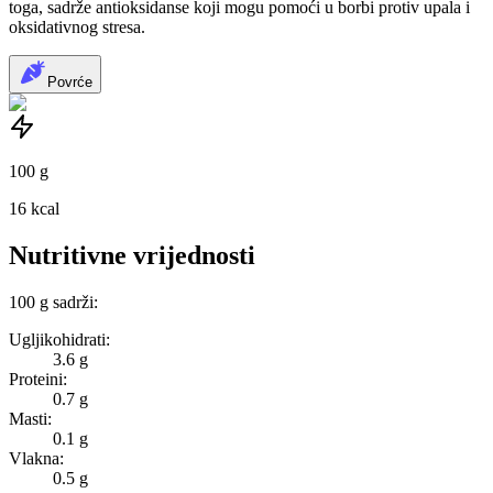
toga, sadrže antioksidanse koji mogu pomoći u borbi protiv upala i
oksidativnog stresa.
Povrće
100
g
16
kcal
Nutritivne vrijednosti
100
g
sadrži:
Ugljikohidrati:
3.6 g
Proteini:
0.7 g
Masti:
0.1 g
Vlakna:
0.5 g