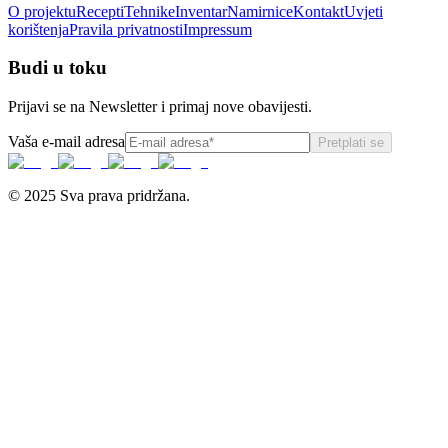
O projektu
Recepti
Tehnike
Inventar
Namirnice
Kontakt
Uvjeti
korištenja
Pravila privatnosti
Impressum
Budi u toku
Prijavi se na Newsletter i primaj nove obavijesti.
Vaša e-mail adresa
Pretplati se
© 2025 Sva prava pridržana.