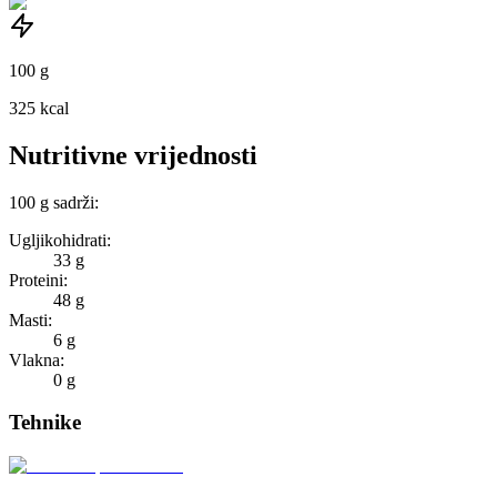
100
g
325
kcal
Nutritivne vrijednosti
100
g
sadrži:
Ugljikohidrati:
33 g
Proteini:
48 g
Masti:
6 g
Vlakna:
0 g
Tehnike