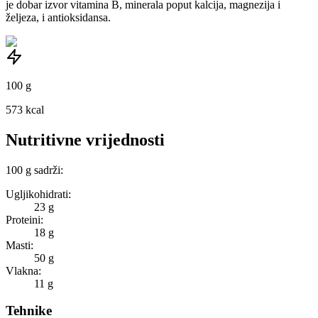
je dobar izvor vitamina B, minerala poput kalcija, magnezija i
željeza, i antioksidansa.
100
g
573
kcal
Nutritivne vrijednosti
100
g
sadrži:
Ugljikohidrati:
23 g
Proteini:
18 g
Masti:
50 g
Vlakna:
11 g
Tehnike