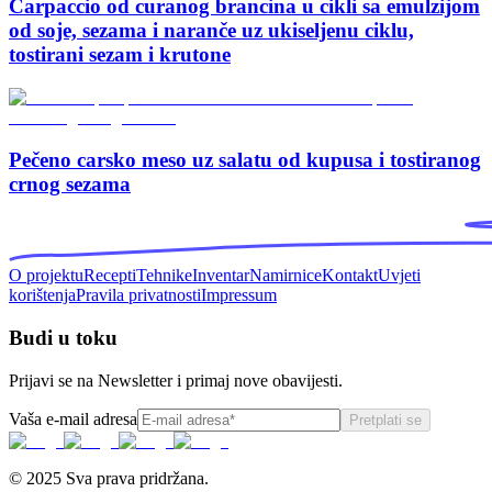
Carpaccio od curanog brancina u cikli sa emulzijom
od soje, sezama i naranče uz ukiseljenu ciklu,
tostirani sezam i krutone
Pečeno carsko meso uz salatu od kupusa i tostiranog
crnog sezama
O projektu
Recepti
Tehnike
Inventar
Namirnice
Kontakt
Uvjeti
korištenja
Pravila privatnosti
Impressum
Budi u toku
Prijavi se na Newsletter i primaj nove obavijesti.
Vaša e-mail adresa
Pretplati se
© 2025 Sva prava pridržana.