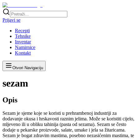
Prijavi se
Recepti
Tehnike
Inventar
Namirnice
Kontakt
Otvori Navigaciju
sezam
Opis
Sezam je sjeme koje se koristi u prehrambenoj industriji za
dodavanje okusa i hrskavosti raznim jelima. Može se koristiti cijelo,
mljeveno ili u obliku tahinija (pasta od sezama). Sezam se često
dodaje u pekarske proizvode, salate, umake i jela sa žitaricama.
Sezam je bogat zdravim mastima, posebno nezasićenim mastima, te