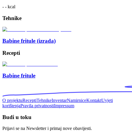
- -
kcal
Tehnike
Babine fritule (izrada)
Recepti
Babine fritule
O projektu
Recepti
Tehnike
Inventar
Namirnice
Kontakt
Uvjeti
korištenja
Pravila privatnosti
Impressum
Budi u toku
Prijavi se na Newsletter i primaj nove obavijesti.