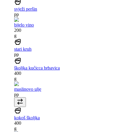
svježi peršin
pp
bijelo vino
200
g
stari kruh
pp
školjka kućicca brbavica
400
g
maslinovo ulje
pp
kokoš školjka
400
g