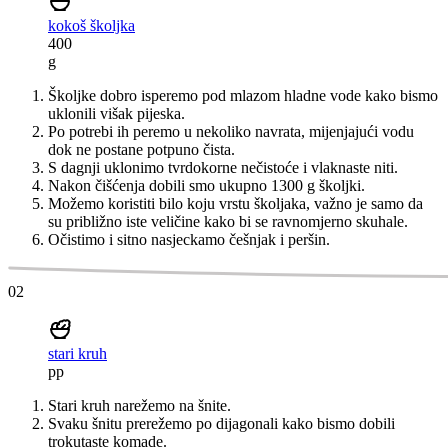
kokoš školjka
400
g
Školjke dobro isperemo pod mlazom hladne vode kako bismo
uklonili višak pijeska.
Po potrebi ih peremo u nekoliko navrata, mijenjajući vodu
dok ne postane potpuno čista.
S dagnji uklonimo tvrdokorne nečistoće i vlaknaste niti.
Nakon čišćenja dobili smo ukupno 1300 g školjki.
Možemo koristiti bilo koju vrstu školjaka, važno je samo da
su približno iste veličine kako bi se ravnomjerno skuhale.
Očistimo i sitno nasjeckamo češnjak i peršin.
02
stari kruh
pp
Stari kruh narežemo na šnite.
Svaku šnitu prerežemo po dijagonali kako bismo dobili
trokutaste komade.