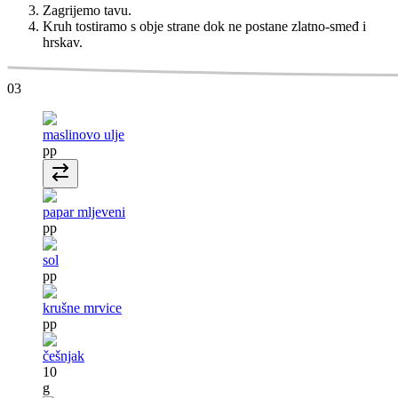
Zagrijemo tavu.
Kruh tostiramo s obje strane dok ne postane zlatno-smeđ i
hrskav.
03
maslinovo ulje
pp
papar mljeveni
pp
sol
pp
krušne mrvice
pp
češnjak
10
g