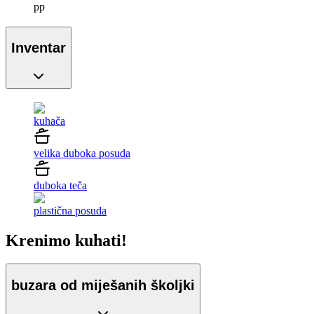
pp
Inventar
kuhača
velika duboka posuda
duboka teča
plastična posuda
Krenimo kuhati!
buzara od miješanih školjki