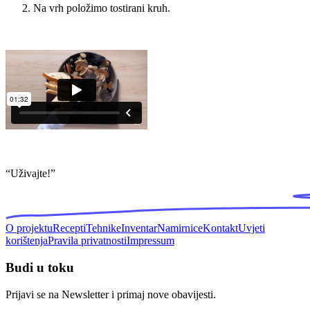
Na vrh položimo tostirani kruh.
“
Uživajte!
”
O projektu
Recepti
Tehnike
Inventar
Namirnice
Kontakt
Uvjeti
korištenja
Pravila privatnosti
Impressum
Budi u toku
Prijavi se na Newsletter i primaj nove obavijesti.