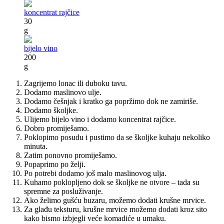
koncentrat rajčice
30
g
bijelo vino
200
g
Zagrijemo lonac ili duboku tavu.
Dodamo maslinovo ulje.
Dodamo češnjak i kratko ga popržimo dok ne zamiriše.
Dodamo školjke.
Ulijemo bijelo vino i dodamo koncentrat rajčice.
Dobro promiješamo.
Poklopimo posudu i pustimo da se školjke kuhaju nekoliko
minuta.
Zatim ponovno promiješamo.
Popaprimo po želji.
Po potrebi dodamo još malo maslinovog ulja.
Kuhamo poklopljeno dok se školjke ne otvore – tada su
spremne za posluživanje.
Ako želimo gušću buzaru, možemo dodati krušne mrvice.
Za glađu teksturu, krušne mrvice možemo dodati kroz sito
kako bismo izbjegli veće komadiće u umaku.