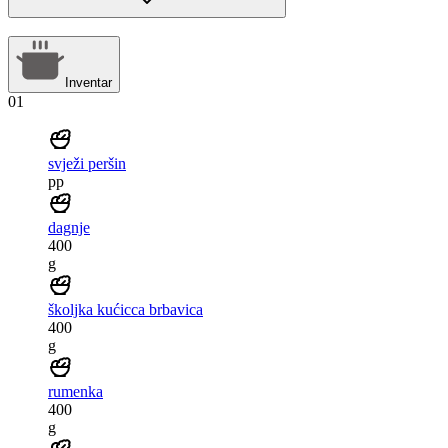
Inventar
01
svježi peršin
pp
dagnje
400
g
školjka kućicca brbavica
400
g
rumenka
400
g