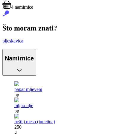
4
namirnice
Što moram znati?
pljeskavica
Namirnice
papar mljeveni
pp
biljno ulje
pp
roštilj meso (junetina)
250
g