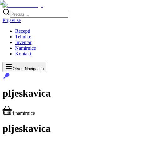
Prijavi se
Recepti
Tehnike
Inventar
Namirnice
Kontakt
Otvori Navigaciju
pljeskavica
4
namirnice
pljeskavica