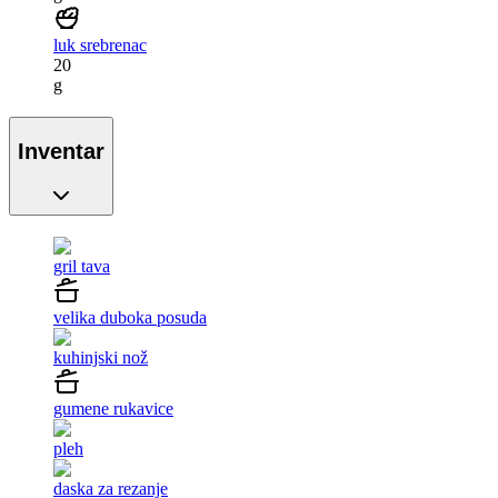
luk srebrenac
20
g
Inventar
gril tava
velika duboka posuda
kuhinjski nož
gumene rukavice
pleh
daska za rezanje