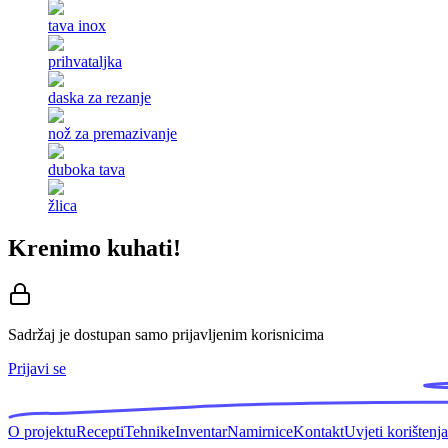
tava inox
prihvataljka
daska za rezanje
nož za premazivanje
duboka tava
žlica
Krenimo kuhati!
Sadržaj je dostupan samo prijavljenim korisnicima
Prijavi se
O projektu
Recepti
Tehnike
Inventar
Namirnice
Kontakt
Uvjeti korištenja