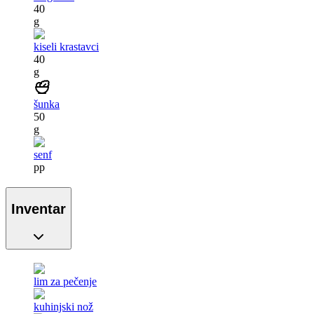
40
g
kiseli krastavci
40
g
šunka
50
g
senf
pp
Inventar
lim za pečenje
kuhinjski nož