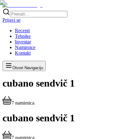
Prijavi se
Recepti
Tehnike
Inventar
Namirnice
Kontakt
Otvori Navigaciju
cubano sendvič 1
7
namirnica
cubano sendvič 1
7
namirnica