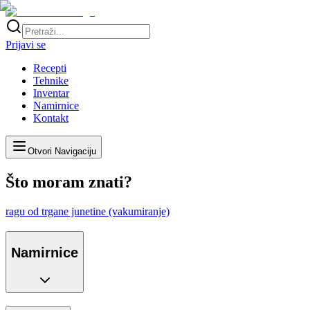
Prijavi se
Recepti
Tehnike
Inventar
Namirnice
Kontakt
Otvori Navigaciju
Što moram znati?
ragu od trgane junetine (vakumiranje)
Namirnice