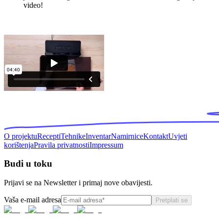
video!
O projektu
Recepti
Tehnike
Inventar
Namirnice
Kontakt
Uvjeti
korištenja
Pravila privatnosti
Impressum
Budi u toku
Prijavi se na Newsletter i primaj nove obavijesti.
Vaša e-mail adresa
Pretplati se