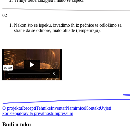
Vrhnje treba zakipjeti i malo se zapeći.
02
Nakon što se ispeku, izvadimo ih iz pećnice te odložimo sa
strane da se odmore, malo ohlade (temperiraju).
O projektu
Recepti
Tehnike
Inventar
Namirnice
Kontakt
Uvjeti
korištenja
Pravila privatnosti
Impressum
Budi u toku