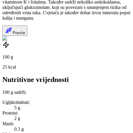
vitaminom K i folatima. Također sadrži nekoliko antioksidansa,
uključujući glukozinolate, koji su povezani s smanjenjem rizika od
određenih vrsta raka. Cvjetača je također dobar izvor minerala poput
kalija i mangana.
Povrće
100
g
25
kcal
Nutritivne vrijednosti
100
g
sadrži:
Ugljikohidrati:
5 g
Proteini:
2 g
Masti:
0.3 g