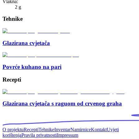
Vlakna:
2 g
Tehnike
Glazirana cvjetača
Povrće kuhano na pari
Recepti
Glazirana cvjetača s raguom od crvenog graha
O projektu
Recepti
Tehnike
Inventar
Namirnice
Kontakt
Uvjeti
korištenja
Pravila privatnosti
Impressum