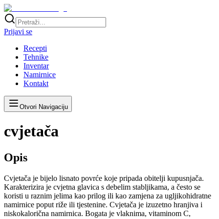
Prijavi se
Recepti
Tehnike
Inventar
Namirnice
Kontakt
Otvori Navigaciju
cvjetača
Opis
Cvjetača je bijelo lisnato povrće koje pripada obitelji kupusnjača.
Karakterizira je cvjetna glavica s debelim stabljikama, a često se
koristi u raznim jelima kao prilog ili kao zamjena za ugljikohidratne
namirnice poput riže ili tjestenine. Cvjetača je izuzetno hranjiva i
niskokalorična namirnica. Bogata je vlaknima, vitaminom C,