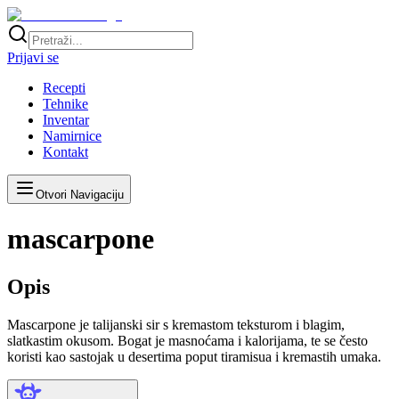
Prijavi se
Recepti
Tehnike
Inventar
Namirnice
Kontakt
Otvori Navigaciju
mascarpone
Opis
Mascarpone je talijanski sir s kremastom teksturom i blagim,
slatkastim okusom. Bogat je masnoćama i kalorijama, te se često
koristi kao sastojak u desertima poput tiramisua i kremastih umaka.