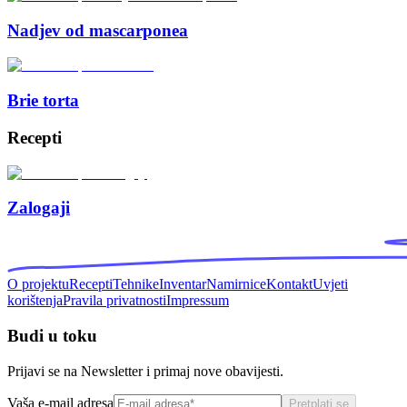
Nadjev od mascarponea
Brie torta
Recepti
Zalogaji
O projektu
Recepti
Tehnike
Inventar
Namirnice
Kontakt
Uvjeti
korištenja
Pravila privatnosti
Impressum
Budi u toku
Prijavi se na Newsletter i primaj nove obavijesti.
Vaša e-mail adresa
Pretplati se