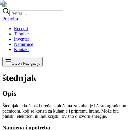
Prijavi se
Recepti
Tehnike
Inventar
Namirnice
Kontakt
Otvori Navigaciju
štednjak
Opis
Štednjak je kućanski uređaj s pločama za kuhanje i često ugrađenom
pećnicom, koji se koristi za kuhanje i pripremu hrane. Može biti
plinski, električni ili indukcijski, ovisno o izvoru energije.
Namjena i upotreba