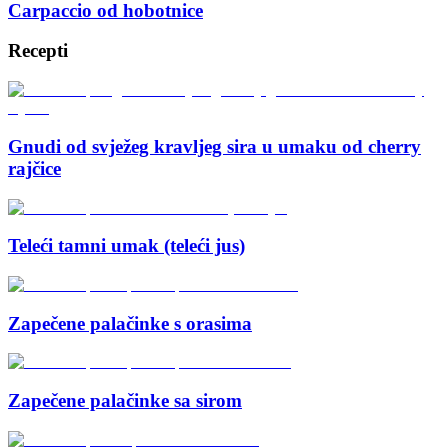
Carpaccio od hobotnice
Recepti
Gnudi od svježeg kravljeg sira u umaku od cherry
rajčice
Teleći tamni umak (teleći jus)
Zapečene palačinke s orasima
Zapečene palačinke sa sirom