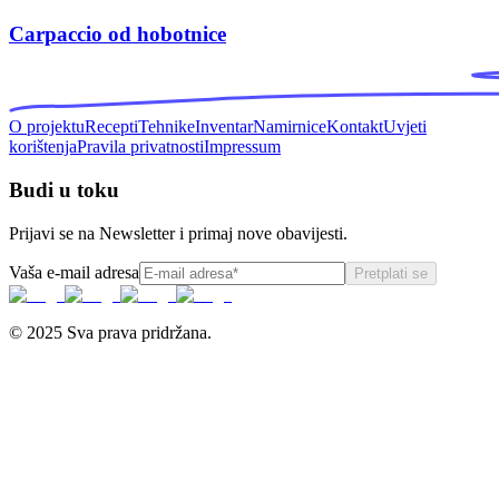
Carpaccio od hobotnice
O projektu
Recepti
Tehnike
Inventar
Namirnice
Kontakt
Uvjeti
korištenja
Pravila privatnosti
Impressum
Budi u toku
Prijavi se na Newsletter i primaj nove obavijesti.
Vaša e-mail adresa
Pretplati se
© 2025 Sva prava pridržana.