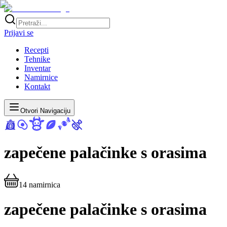
Prijavi se
Recepti
Tehnike
Inventar
Namirnice
Kontakt
Otvori Navigaciju
zapečene palačinke s orasima
14
namirnica
zapečene palačinke s orasima