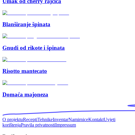
Umak od cherry rajčica
Blanširanje špinata
Gnudi od rikote i špinata
Risotto mantecato
Domaća majoneza
O projektu
Recepti
Tehnike
Inventar
Namirnice
Kontakt
Uvjeti
korištenja
Pravila privatnosti
Impressum