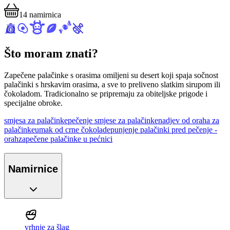
14
namirnica
Što moram znati?
Zapečene palačinke s orasima omiljeni su desert koji spaja sočnost
palačinki s hrskavim orasima, a sve to preliveno slatkim sirupom ili
čokoladom. Tradicionalno se pripremaju za obiteljske prigode i
specijalne obroke.
smjesa za palačinke
pečenje smjese za palačinke
nadjev od oraha za
palačinke
umak od crne čokolade
punjenje palačinki pred pečenje -
orah
zapečene palačinke u pećnici
Namirnice
vrhnje za šlag