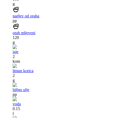
g
nadjev od oraha
pp
orah mljeveni
120
g
jaje
2
kom
limun korica
2
g
biljno ulje
pp
voda
0.15
l