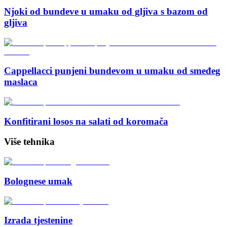
Njoki od bundeve u umaku od gljiva s bazom od
gljiva
Cappellacci punjeni bundevom u umaku od smeđeg
maslaca
Konfitirani losos na salati od koromača
Više tehnika
Bolognese umak
Izrada tjestenine