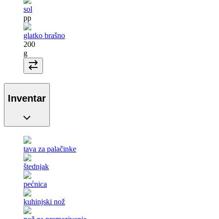
sol
pp
glatko brašno
200
g
Inventar
tava za palačinke
štednjak
pećnica
kuhinjski nož