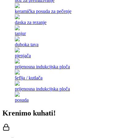
nož za premazivanje
keramička posuda za pečenje
daska za rezanje
tanjur
duboka tava
pjenjača
prijenosna indukcijska ploča
šeflja / kutlača
prijenosna indukcijska ploča
posuda
Krenimo kuhati!