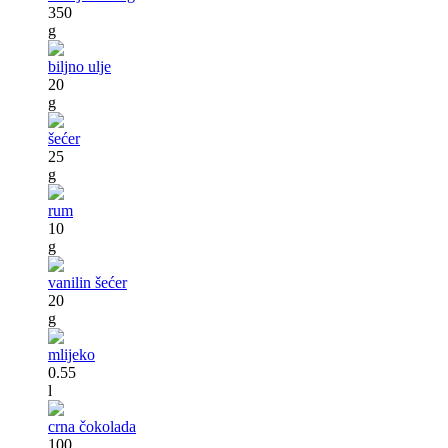
350
g
biljno ulje
20
g
šećer
25
g
rum
10
g
vanilin šećer
20
g
mlijeko
0.55
l
crna čokolada
100