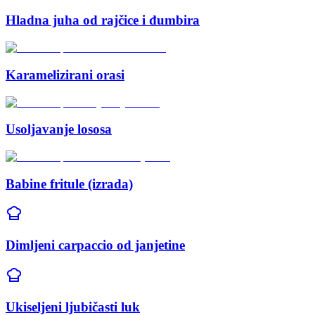
Hladna juha od rajčice i đumbira
Karamelizirani orasi
Usoljavanje lososa
Babine fritule (izrada)
Dimljeni carpaccio od janjetine
Ukiseljeni ljubičasti luk