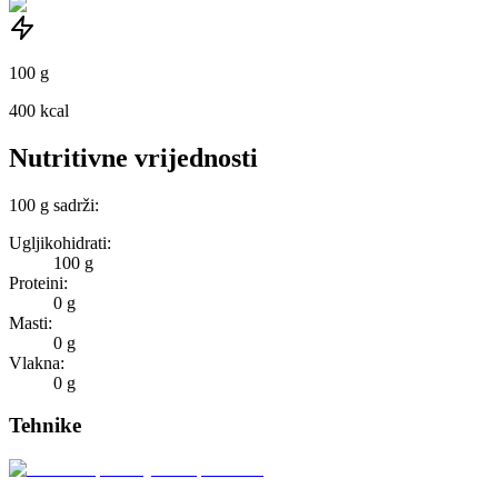
100
g
400
kcal
Nutritivne vrijednosti
100
g
sadrži:
Ugljikohidrati:
100 g
Proteini:
0 g
Masti:
0 g
Vlakna:
0 g
Tehnike