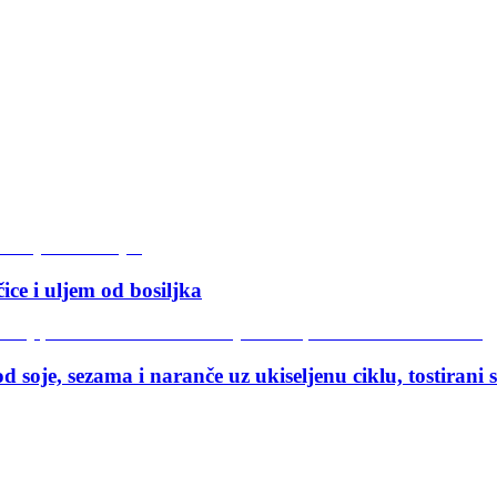
ce i uljem od bosiljka
 soje, sezama i naranče uz ukiseljenu ciklu, tostirani 