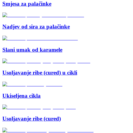
Smjesa za palačinke
Nadjev od sira za palačinke
Slani umak od karamele
Usoljavanje ribe (cured) u cikli
Ukiseljena cikla
Usoljavanje ribe (cured)