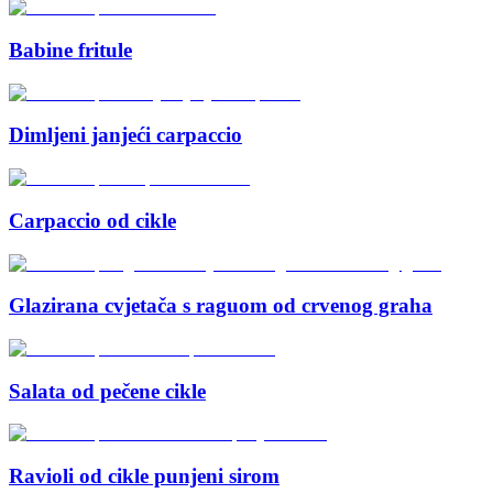
Babine fritule
Dimljeni janjeći carpaccio
Carpaccio od cikle
Glazirana cvjetača s raguom od crvenog graha
Salata od pečene cikle
Ravioli od cikle punjeni sirom