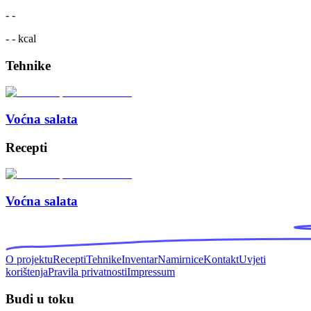
-
-
- -
kcal
Tehnike
Voćna salata
Recepti
Voćna salata
O projektu
Recepti
Tehnike
Inventar
Namirnice
Kontakt
Uvjeti
korištenja
Pravila privatnosti
Impressum
Budi u toku