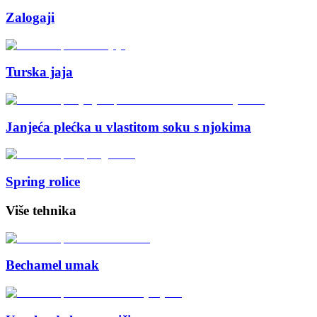
Zalogaji
Turska jaja
Janjeća plećka u vlastitom soku s njokima
Spring rolice
Više tehnika
Bechamel umak