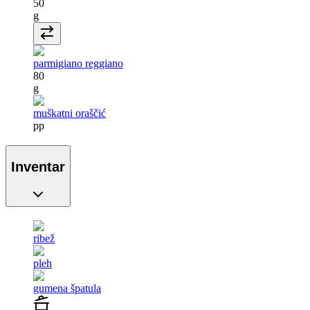
50
g
parmigiano reggiano
80
g
muškatni oraščić
pp
Inventar
ribež
pleh
gumena špatula