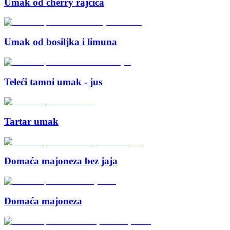
Umak od cherry rajčica
Umak od bosiljka i limuna
Teleći tamni umak - jus
Tartar umak
Domaća majoneza bez jaja
Domaća majoneza