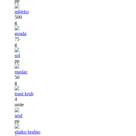
pp
mlijeko
500
g
gouda
75
g
sol
pp
maslac
50
g
toast kruh
4
unite
senf
pp
glatko brašno