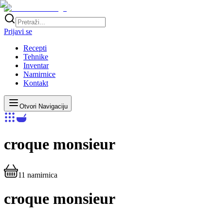
Prijavi se
Recepti
Tehnike
Inventar
Namirnice
Kontakt
Otvori Navigaciju
croque monsieur
11
namirnica
croque monsieur