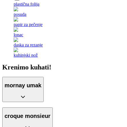
plastična folija
posuda
papir za pečenje
lonac
daska za rezanje
kuhinjski nož
Krenimo kuhati!
mornay umak
croque monsieur