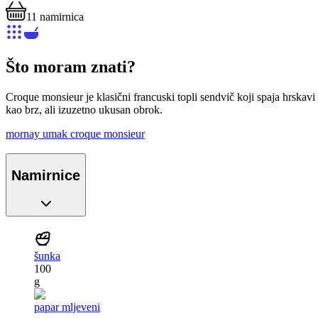
11
namirnica
Što moram znati?
Croque monsieur je klasični francuski topli sendvič koji spaja hrskavi
kao brz, ali izuzetno ukusan obrok.
mornay umak
croque monsieur
Namirnice
šunka
100
g
papar mljeveni