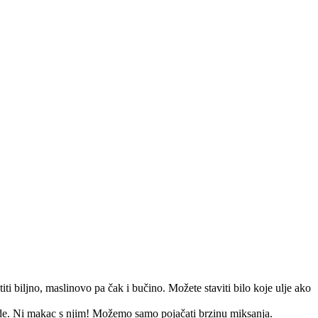
iti biljno, maslinovo pa čak i bučino. Možete staviti bilo koje ulje ako
de. Ni makac s njim! Možemo samo pojačati brzinu miksanja.