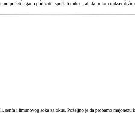
mo početi lagano podizati i spuštati mikser, ali da pritom mikser drži
, senfa i limunovog soka za okus. Poželjno je da probamo majonezu ka