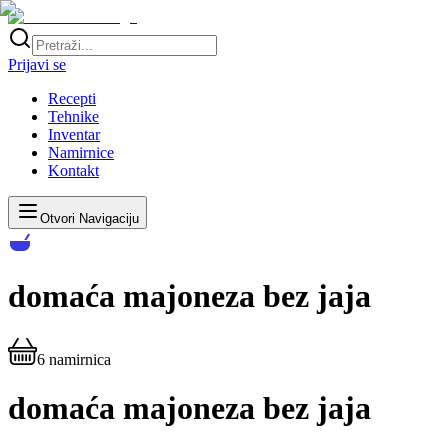
Prijavi se
Recepti
Tehnike
Inventar
Namirnice
Kontakt
Otvori Navigaciju
domaća majoneza bez jaja
6
namirnica
domaća majoneza bez jaja