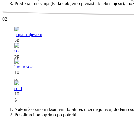
Pred kraj miksanja (kada dobijemo pjenastu bijelu smjesu), može
02
papar mljeveni
pp
sol
pp
limun sok
10
g
senf
10
g
Nakon što smo miksanjem dobili bazu za majonezu, dodamo soli
Posolimo i popaprimo po potrebi.