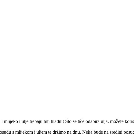
lijeko i ulje trebaju biti hladni! Što se tiče odabira ulja, možete korist
sudu s mlijekom i uljem te držimo na dnu. Neka bude na sredini posu