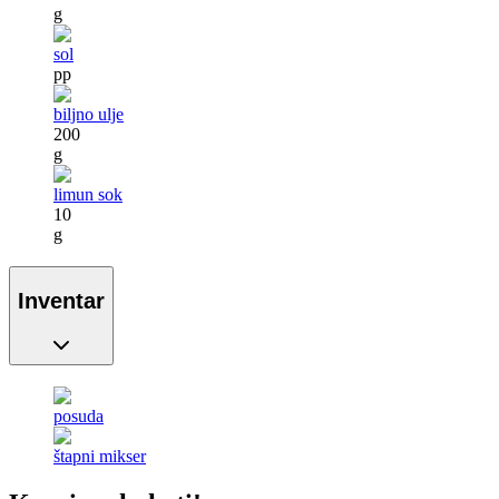
g
sol
pp
biljno ulje
200
g
limun sok
10
g
Inventar
posuda
štapni mikser