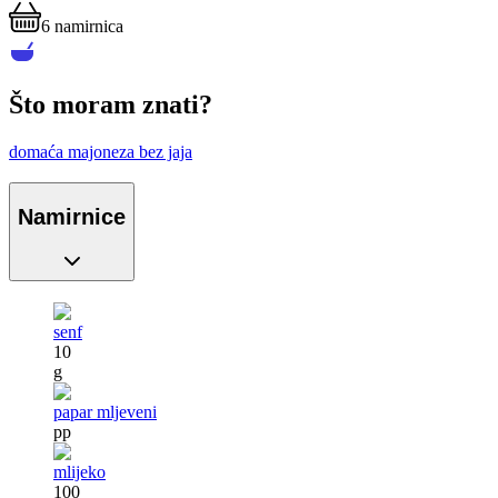
6
namirnica
Što moram znati?
domaća majoneza bez jaja
Namirnice
senf
10
g
papar mljeveni
pp
mlijeko
100