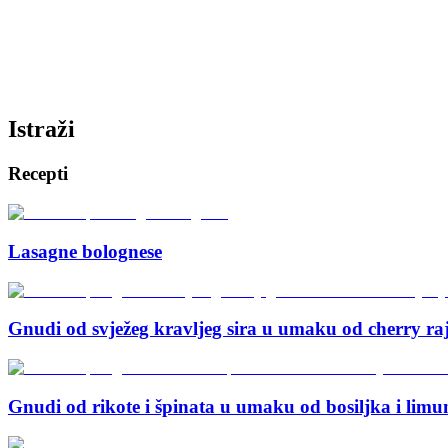
Istraži
Recepti
Lasagne bolognese
Gnudi od svježeg kravljeg sira u umaku od cherry raj
Gnudi od rikote i špinata u umaku od bosiljka i limu