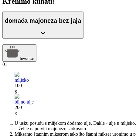
Krenimo kuhati!
domaća majoneza bez jaja
Inventar
01
mlijeko
100
g
biljno ulje
200
g
U usku posudu s mlijekom dodamo ulje. Dakle - ulje u mlijeko. I m
si želite napraviti majonezu s okusom.
Miksamo štapnim mikserom tako što štapni mikser uronimo u po