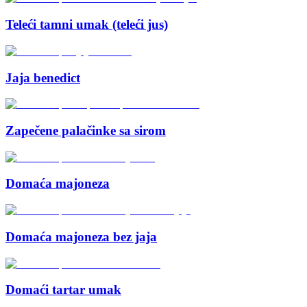
Teleći tamni umak (teleći jus)
Jaja benedict
Zapečene palačinke sa sirom
Domaća majoneza
Domaća majoneza bez jaja
Domaći tartar umak