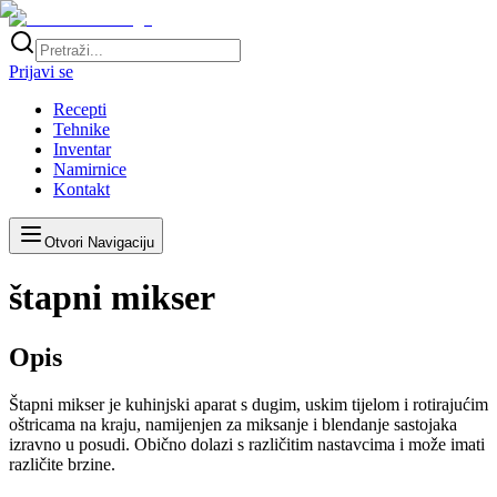
Prijavi se
Recepti
Tehnike
Inventar
Namirnice
Kontakt
Otvori Navigaciju
štapni mikser
Opis
Štapni mikser je kuhinjski aparat s dugim, uskim tijelom i rotirajućim
oštricama na kraju, namijenjen za miksanje i blendanje sastojaka
izravno u posudi. Obično dolazi s različitim nastavcima i može imati
različite brzine.