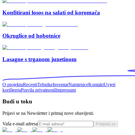
Konfitirani losos na salati od koromača
Okruglice od hobotnice
Lasagne s trganom junetinom
O projektu
Recepti
Tehnike
Inventar
Namirnice
Kontakt
Uvjeti
korištenja
Pravila privatnosti
Impressum
Budi u toku
Prijavi se na Newsletter i primaj nove obavijesti.
Vaša e-mail adresa
Pretplati se