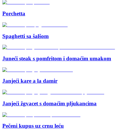
Porchetta
Spaghetti sa šalšom
Juneći steak s pomfritom i domaćim umakom
Janjeći kare a la damir
Janjeći žgvacet s domaćim pljukancima
Pečeni kupus uz crnu leću