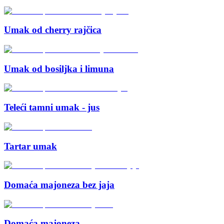
Umak od cherry rajčica
Umak od bosiljka i limuna
Teleći tamni umak - jus
Tartar umak
Domaća majoneza bez jaja
Domaća majoneza