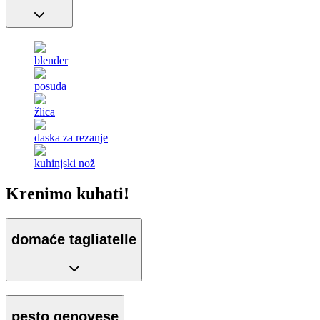
blender
posuda
žlica
daska za rezanje
kuhinjski nož
Krenimo kuhati!
domaće tagliatelle
pesto genovese