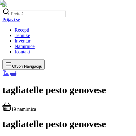
Prijavi se
Recepti
Tehnike
Inventar
Namirnice
Kontakt
Otvori Navigaciju
tagliatelle pesto genovese
19
namirnica
tagliatelle pesto genovese