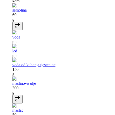
kom
semolina
60
g
voda
pp
led
pp
voda od kuhanja tjestenine
150
g
maslinovo ulje
300
g
maslac
50