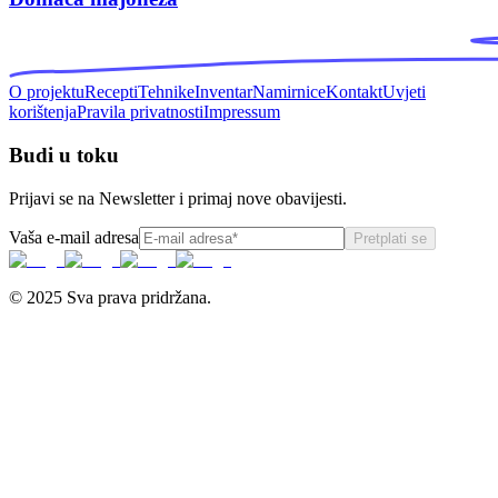
O projektu
Recepti
Tehnike
Inventar
Namirnice
Kontakt
Uvjeti
korištenja
Pravila privatnosti
Impressum
Budi u toku
Prijavi se na Newsletter i primaj nove obavijesti.
Vaša e-mail adresa
Pretplati se
© 2025 Sva prava pridržana.