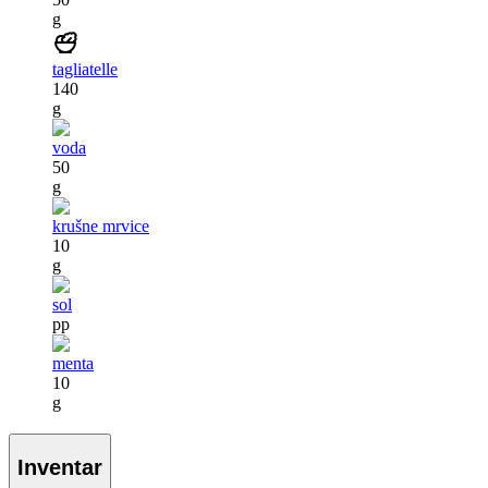
g
tagliatelle
140
g
voda
50
g
krušne mrvice
10
g
sol
pp
menta
10
g
Inventar