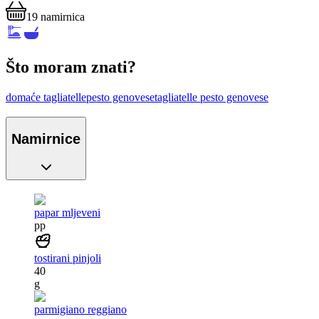
19
namirnica
Što moram znati?
domaće tagliatelle
pesto genovese
tagliatelle pesto genovese
Namirnice
papar mljeveni
pp
tostirani pinjoli
40
g
parmigiano reggiano