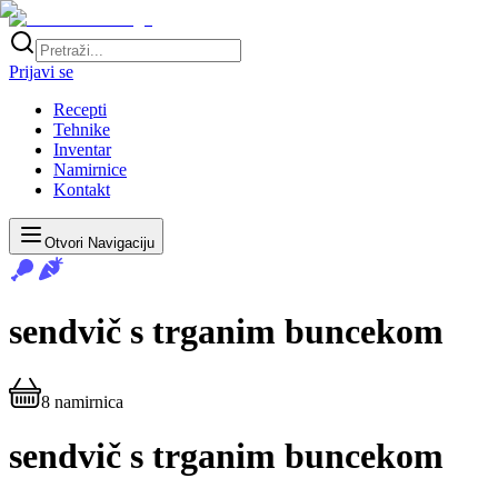
Prijavi se
Recepti
Tehnike
Inventar
Namirnice
Kontakt
Otvori Navigaciju
sendvič s trganim buncekom
8
namirnica
sendvič s trganim buncekom