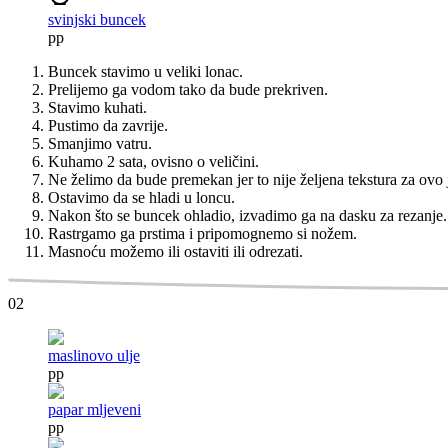
svinjski buncek
pp
Buncek stavimo u veliki lonac.
Prelijemo ga vodom tako da bude prekriven.
Stavimo kuhati.
Pustimo da zavrije.
Smanjimo vatru.
Kuhamo 2 sata, ovisno o veličini.
Ne želimo da bude premekan jer to nije željena tekstura za ovo 
Ostavimo da se hladi u loncu.
Nakon što se buncek ohladio, izvadimo ga na dasku za rezanje.
Rastrgamo ga prstima i pripomognemo si nožem.
Masnoću možemo ili ostaviti ili odrezati.
02
maslinovo ulje
pp
papar mljeveni
pp