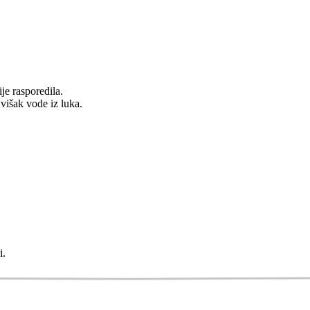
je rasporedila.
višak vode iz luka.
i.