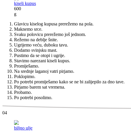
kiseli kupus
600
g
Glavicu kiselog kupusa prerežemo na pola.
Maknemo srce.
Svaku polovicu prerežemo još jednom.
Režemo na deblje šnite.
Ugrijemo veću, duboku tavu.
Dodamo svinjsku mast.
Pustimo da se otopi i ugrije.
Stavimo narezani kiseli kupus.
Promiješamo.
Na srednje laganoj vatri pirjamo.
Poklopimo.
Po potrebi promiješamo kako se ne bi zalijepilo za dno tave.
Pirjamo barem sat vremena.
Probamo.
Po potrebi posolimo.
04
biljno ulje