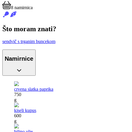
8
namirnica
Što moram znati?
sendvič s trganim buncekom
Namirnice
crvena slatka paprika
750
g
kiseli kupus
600
g
biljno ulje