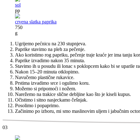
sol
pp
crvena slatka paprika
750
g
Ugrijemo pećnicu na 230 stupnjeva.
Paprike stavimo na pleh za pečenje.
Ako koristimo rog papriku, pečenje traje kraće jer ima tanju kor
Paprikе izvadimo nakon 35 minuta.
Stavimo ih u posudu ili lonac s poklopcem kako bi se uparile ra
Nakon 15–20 minuta otklopimo.
Navučemo plastične rukavice.
Prstima izvadimo srce i ogulimo koru.
Možemo si pripomoći i nožem.
Narežemo na trakice slične debljine kao što je kiseli kupus.
Očistimo i sitno nasjeckamo češnjak.
Posolimo i popaprimo.
Začinimo po izboru, mi smo maslinovim uljem i jabučnim octo
03