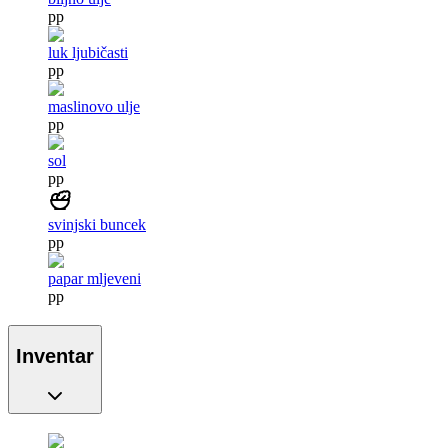
pp
luk ljubičasti
pp
maslinovo ulje
pp
sol
pp
svinjski buncek
pp
papar mljeveni
pp
Inventar