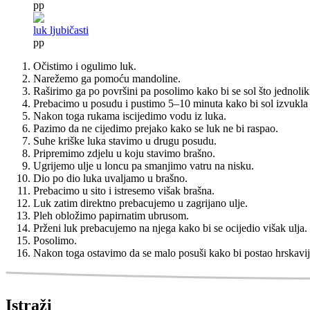
pp
luk ljubičasti
pp
Očistimo i ogulimo luk.
Narežemo ga pomoću mandoline.
Raširimo ga po površini pa posolimo kako bi se sol što jednoliki
Prebacimo u posudu i pustimo 5–10 minuta kako bi sol izvukla 
Nakon toga rukama iscijedimo vodu iz luka.
Pazimo da ne cijedimo prejako kako se luk ne bi raspao.
Suhe kriške luka stavimo u drugu posudu.
Pripremimo zdjelu u koju stavimo brašno.
Ugrijemo ulje u loncu pa smanjimo vatru na nisku.
Dio po dio luka uvaljamo u brašno.
Prebacimo u sito i istresemo višak brašna.
Luk zatim direktno prebacujemo u zagrijano ulje.
Pleh obložimo papirnatim ubrusom.
Prženi luk prebacujemo na njega kako bi se ocijedio višak ulja.
Posolimo.
Nakon toga ostavimo da se malo posuši kako bi postao hrskavij
Istraži