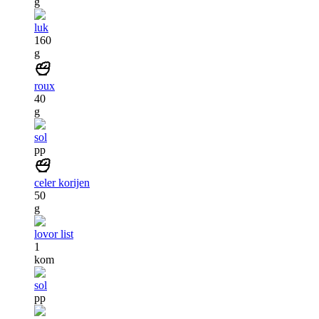
g
luk
160
g
roux
40
g
sol
pp
celer korijen
50
g
lovor list
1
kom
sol
pp