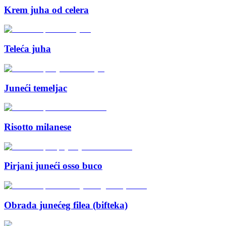
Krem juha od celera
Teleća juha
Juneći temeljac
Risotto milanese
Pirjani juneći osso buco
Obrada junećeg filea (bifteka)