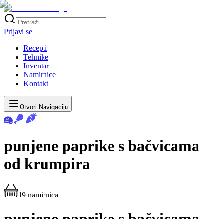
Prijavi se
Recepti
Tehnike
Inventar
Namirnice
Kontakt
Otvori Navigaciju
punjene paprike s bačvicama
od krumpira
19
namirnica
punjene paprike s bačvicama