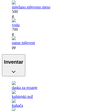
miješano mljeveno meso
500
g
voda
700
g
papar mljeveni
pp
Inventar
daska za rezanje
kuhinjski nož
kuhača