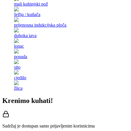
mali kuhinjski nož
šeflja / kutlača
prijenosna indukcijska ploča
duboka tava
lonac
posuda
sito
cjedilo
žlica
Krenimo kuhati!
Sadržaj je dostupan samo prijavljenim korisnicima