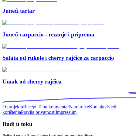
Juneći tartar
Juneći carpaccio - rezanje i priprema
Salata od rukole i cherry rajčice za carpaccio
Umak od cherry rajčica
O projektu
Recepti
Tehnike
Inventar
Namirnice
Kontakt
Uvjeti
korištenja
Pravila privatnosti
Impressum
Budi u toku
Prijavi se na Newsletter i primaj nove obavijesti.