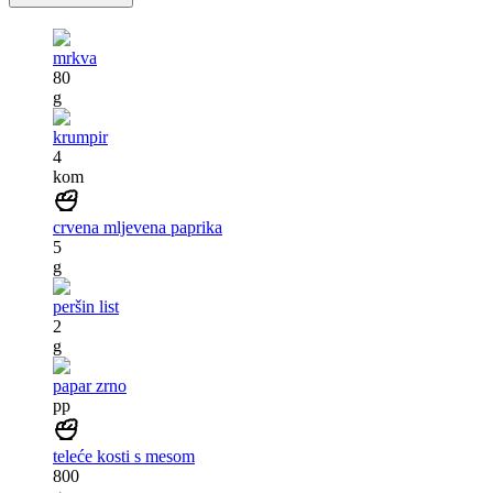
mrkva
80
g
krumpir
4
kom
crvena mljevena paprika
5
g
peršin list
2
g
papar zrno
pp
teleće kosti s mesom
800