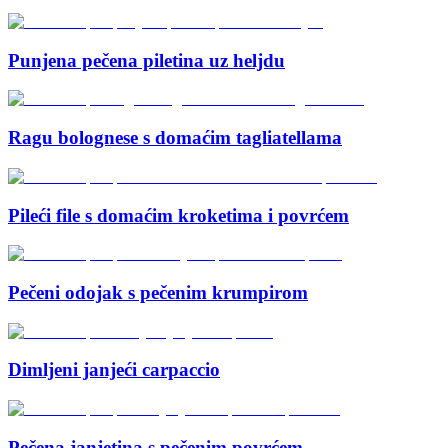
Punjena pečena piletina uz heljdu
Ragu bolognese s domaćim tagliatellama
Pileći file s domaćim kroketima i povrćem
Pečeni odojak s pečenim krumpirom
Dimljeni janjeći carpaccio
Pečena janjetina s pečenim povrćem