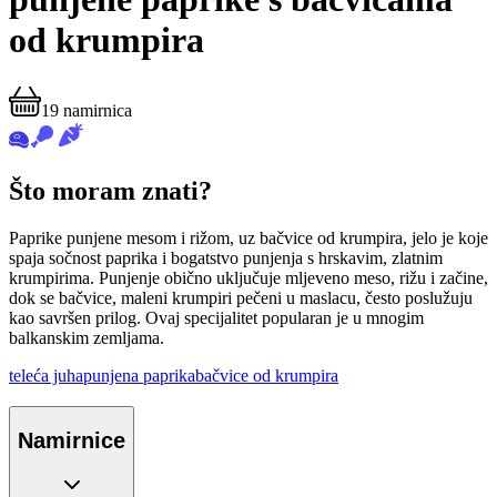
od krumpira
19
namirnica
Što moram znati?
Paprike punjene mesom i rižom, uz bačvice od krumpira, jelo je koje
spaja sočnost paprika i bogatstvo punjenja s hrskavim, zlatnim
krumpirima. Punjenje obično uključuje mljeveno meso, rižu i začine,
dok se bačvice, maleni krumpiri pečeni u maslacu, često poslužuju
kao savršen prilog. Ovaj specijalitet popularan je u mnogim
balkanskim zemljama.
teleća juha
punjena paprika
bačvice od krumpira
Namirnice