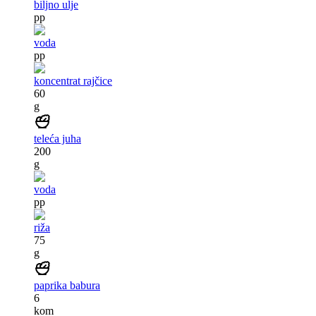
biljno ulje
pp
voda
pp
koncentrat rajčice
60
g
teleća juha
200
g
voda
pp
riža
75
g
paprika babura
6
kom