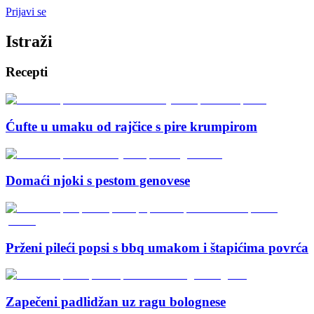
Prijavi se
Istraži
Recepti
Ćufte u umaku od rajčice s pire krumpirom
Domaći njoki s pestom genovese
Prženi pileći popsi s bbq umakom i štapićima povrća
Zapečeni padlidžan uz ragu bolognese