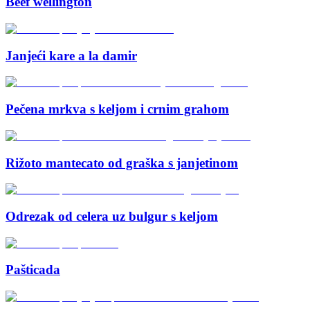
Beef wellington
Janjeći kare a la damir
Pečena mrkva s keljom i crnim grahom
Rižoto mantecato od graška s janjetinom
Odrezak od celera uz bulgur s keljom
Pašticada