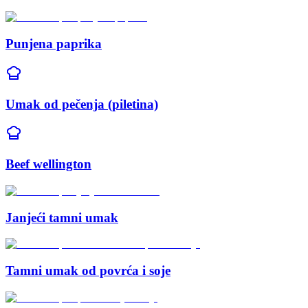
Punjena paprika
Umak od pečenja (piletina)
Beef wellington
Janjeći tamni umak
Tamni umak od povrća i soje