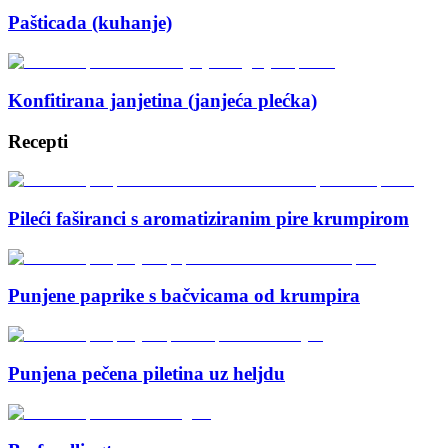
Pašticada (kuhanje)
Konfitirana janjetina (janjeća plećka)
Recepti
Pileći faširanci s aromatiziranim pire krumpirom
Punjene paprike s bačvicama od krumpira
Punjena pečena piletina uz heljdu