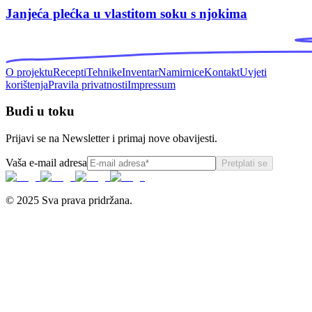
Janjeća plećka u vlastitom soku s njokima
O projektu
Recepti
Tehnike
Inventar
Namirnice
Kontakt
Uvjeti
korištenja
Pravila privatnosti
Impressum
Budi u toku
Prijavi se na Newsletter i primaj nove obavijesti.
Vaša e-mail adresa
Pretplati se
© 2025 Sva prava pridržana.