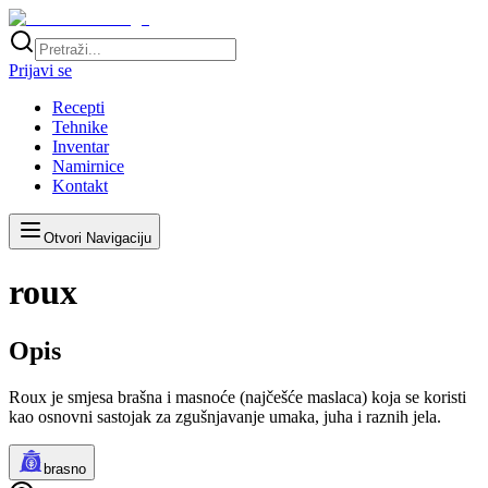
Prijavi se
Recepti
Tehnike
Inventar
Namirnice
Kontakt
Otvori Navigaciju
roux
Opis
Roux je smjesa brašna i masnoće (najčešće maslaca) koja se koristi
kao osnovni sastojak za zgušnjavanje umaka, juha i raznih jela.
brasno