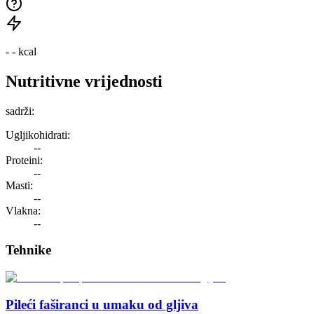
- -
kcal
Nutritivne vrijednosti
sadrži:
Ugljikohidrati:
--
Proteini:
--
Masti:
--
Vlakna:
--
Tehnike
Pileći faširanci u umaku od gljiva