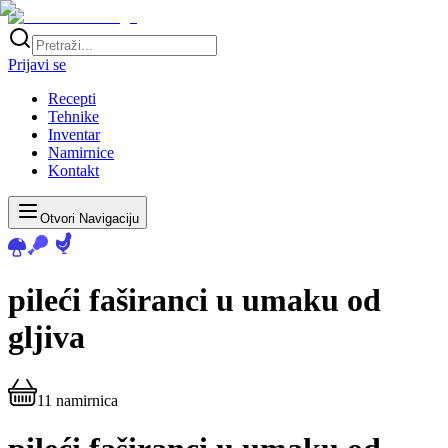
Prijavi se
Recepti
Tehnike
Inventar
Namirnice
Kontakt
Otvori Navigaciju
pileći faširanci u umaku od
gljiva
11
namirnica