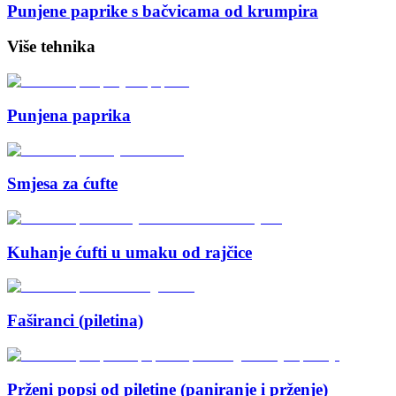
Punjene paprike s bačvicama od krumpira
Više tehnika
Punjena paprika
Smjesa za ćufte
Kuhanje ćufti u umaku od rajčice
Faširanci (piletina)
Prženi popsi od piletine (paniranje i prženje)