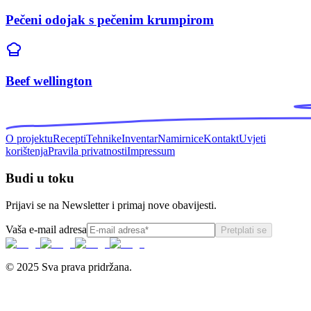
Pečeni odojak s pečenim krumpirom
Beef wellington
O projektu
Recepti
Tehnike
Inventar
Namirnice
Kontakt
Uvjeti
korištenja
Pravila privatnosti
Impressum
Budi u toku
Prijavi se na Newsletter i primaj nove obavijesti.
Vaša e-mail adresa
Pretplati se
© 2025 Sva prava pridržana.