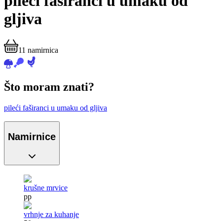
pileći faširanci u umaku od
gljiva
11
namirnica
Što moram znati?
pileći faširanci u umaku od gljiva
Namirnice
krušne mrvice
pp
vrhnje za kuhanje