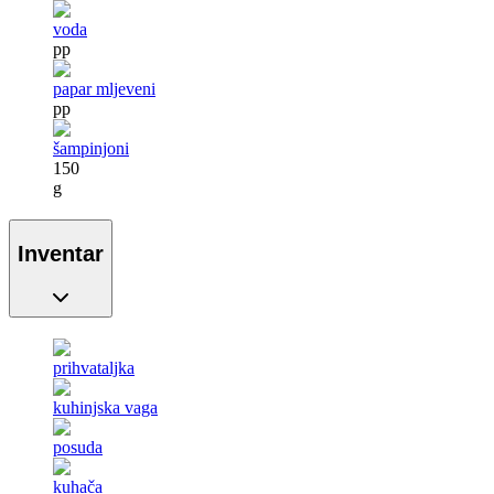
voda
pp
papar mljeveni
pp
šampinjoni
150
g
Inventar
prihvataljka
kuhinjska vaga
posuda
kuhača