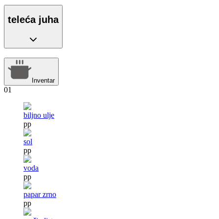
teleća juha
Inventar
01
biljno ulje
pp
sol
pp
voda
pp
papar zrno
pp