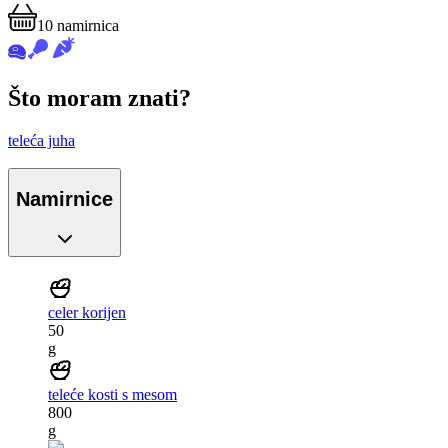
10
namirnica
Što moram znati?
teleća juha
Namirnice
celer korijen
50
g
teleće kosti s mesom
800
g