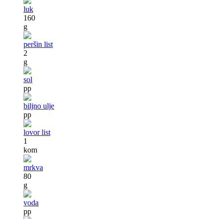
luk
160
g
peršin list
2
g
sol
pp
biljno ulje
pp
lovor list
1
kom
mrkva
80
g
voda
pp