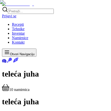
Prijavi se
Recepti
Tehnike
Inventar
Namirnice
Kontakt
Otvori Navigaciju
teleća juha
10
namirnica
teleća juha