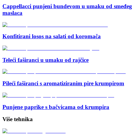
Cappellacci punjeni bundevom u umaku od smeđeg
maslaca
Konfitirani losos na salati od koromača
Teleći faširanci u umaku od rajčice
Pileći faširanci s aromatiziranim pire krumpirom
Punjene paprike s bačvicama od krumpira
Više tehnika