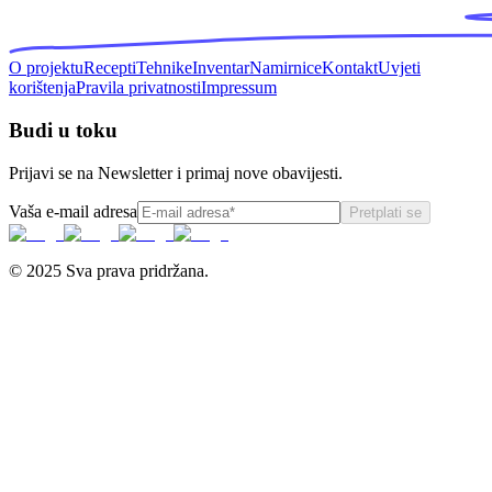
O projektu
Recepti
Tehnike
Inventar
Namirnice
Kontakt
Uvjeti
korištenja
Pravila privatnosti
Impressum
Budi u toku
Prijavi se na Newsletter i primaj nove obavijesti.
Vaša e-mail adresa
Pretplati se
© 2025 Sva prava pridržana.