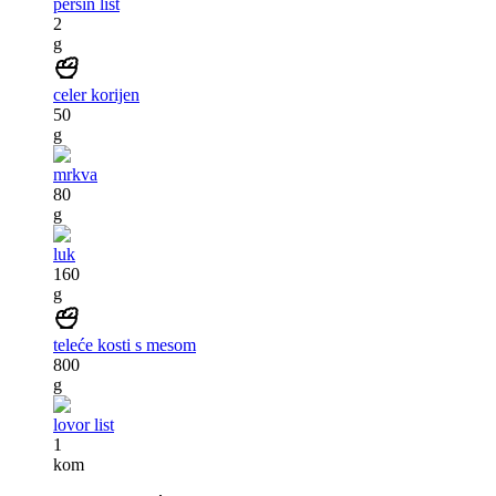
peršin list
2
g
celer korijen
50
g
mrkva
80
g
luk
160
g
teleće kosti s mesom
800
g
lovor list
1
kom