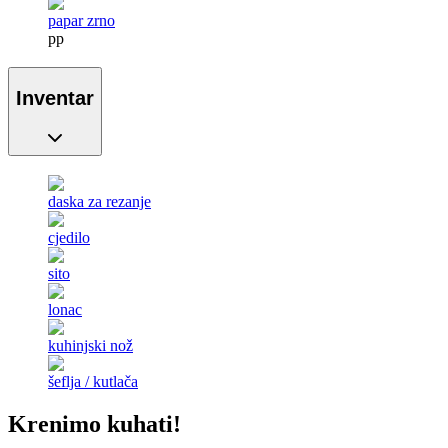
papar zrno
pp
Inventar
daska za rezanje
cjedilo
sito
lonac
kuhinjski nož
šeflja / kutlača
Krenimo kuhati!