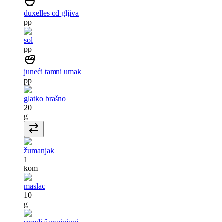
duxelles od gljiva
pp
sol
pp
juneći tamni umak
pp
glatko brašno
20
g
žumanjak
1
kom
maslac
10
g
smeđi šampinjoni