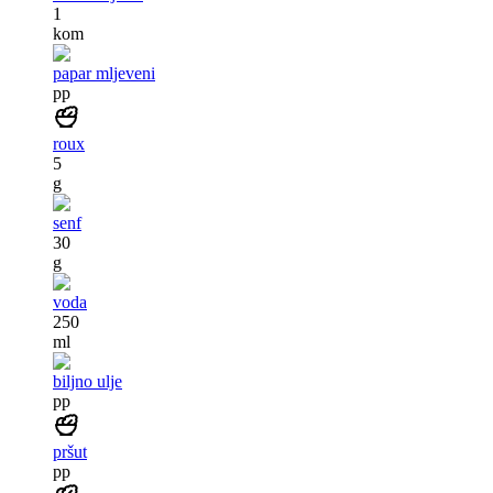
1
kom
papar mljeveni
pp
roux
5
g
senf
30
g
voda
250
ml
biljno ulje
pp
pršut
pp