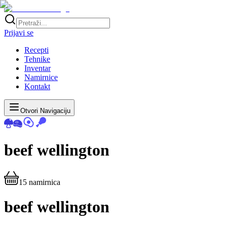
Prijavi se
Recepti
Tehnike
Inventar
Namirnice
Kontakt
Otvori Navigaciju
beef wellington
15
namirnica
beef wellington