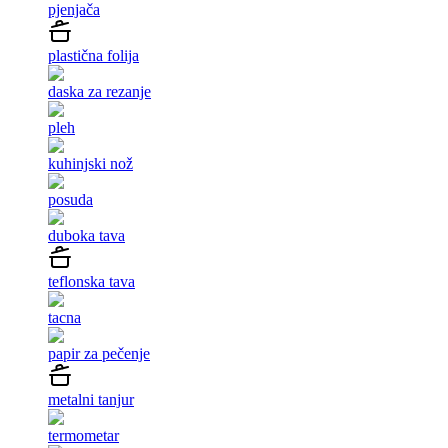
pjenjača
plastična folija
daska za rezanje
pleh
kuhinjski nož
posuda
duboka tava
teflonska tava
tacna
papir za pečenje
metalni tanjur
termometar