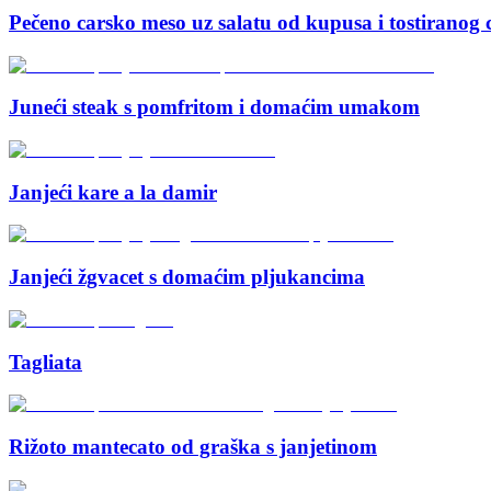
Pečeno carsko meso uz salatu od kupusa i tostiranog
Juneći steak s pomfritom i domaćim umakom
Janjeći kare a la damir
Janjeći žgvacet s domaćim pljukancima
Tagliata
Rižoto mantecato od graška s janjetinom