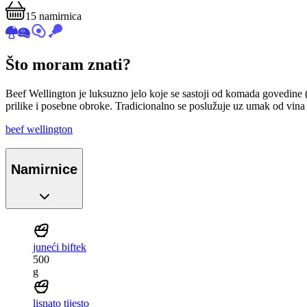
15
namirnica
Što moram znati?
Beef Wellington je luksuzno jelo koje se sastoji od komada govedine (n
prilike i posebne obroke. Tradicionalno se poslužuje uz umak od vina
beef wellington
Namirnice
juneći biftek
500
g
lisnato tijesto