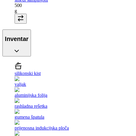
500
g
Inventar
silikonski kist
valjak
aluminijska folija
rashladna rešetka
gumena špatula
prijenosna indukcijska ploča