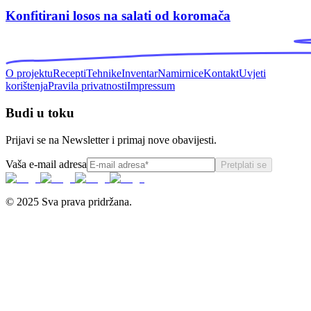
Konfitirani losos na salati od koromača
O projektu
Recepti
Tehnike
Inventar
Namirnice
Kontakt
Uvjeti
korištenja
Pravila privatnosti
Impressum
Budi u toku
Prijavi se na Newsletter i primaj nove obavijesti.
Vaša e-mail adresa
Pretplati se
© 2025 Sva prava pridržana.