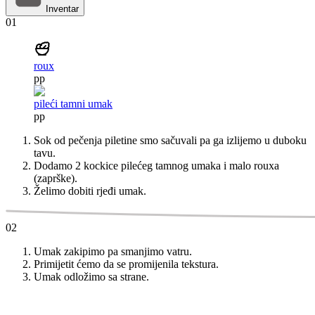
Inventar
01
roux
pp
pileći tamni umak
pp
Sok od pečenja piletine smo sačuvali pa ga izlijemo u duboku
tavu.
Dodamo 2 kockice pilećeg tamnog umaka i malo rouxa
(zaprške).
Želimo dobiti rjeđi umak.
02
Umak zakipimo pa smanjimo vatru.
Primijetit ćemo da se promijenila tekstura.
Umak odložimo sa strane.