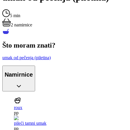
5 min
2
namirnice
Što moram znati?
umak od pečenja (piletina)
Namirnice
roux
pp
pileći tamni umak
pp