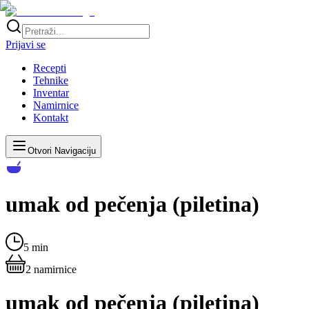
Prijavi se
Recepti
Tehnike
Inventar
Namirnice
Kontakt
Otvori Navigaciju
umak od pečenja (piletina)
5 min
2
namirnice
umak od pečenja (piletina)