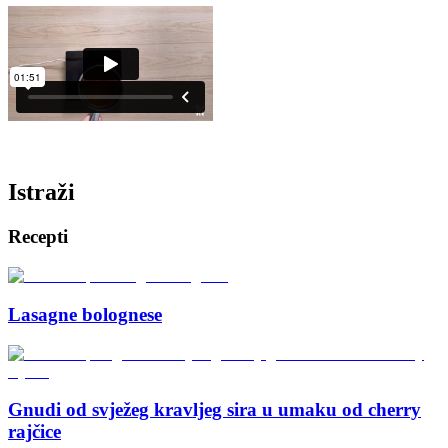
Istraži
Recepti
Lasagne bolognese
Gnudi od svježeg kravljeg sira u umaku od cherry
rajčice