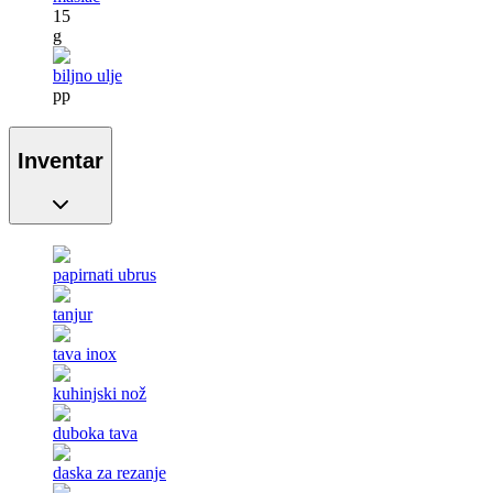
15
g
biljno ulje
pp
Inventar
papirnati ubrus
tanjur
tava inox
kuhinjski nož
duboka tava
daska za rezanje