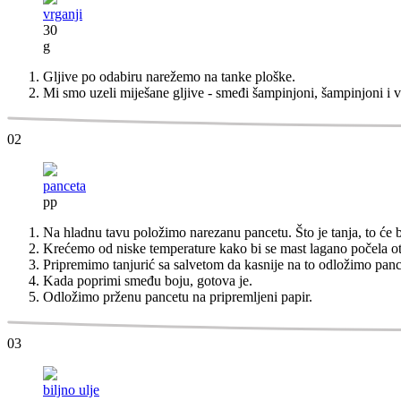
vrganji
30
g
Gljive po odabiru narežemo na tanke ploške.
Mi smo uzeli miješane gljive - smeđi šampinjoni, šampinjoni i v
02
panceta
pp
Na hladnu tavu položimo narezanu pancetu. Što je tanja, to će bi
Krećemo od niske temperature kako bi se mast lagano počela ot
Pripremimo tanjurić sa salvetom da kasnije na to odložimo panc
Kada poprimi smeđu boju, gotova je.
Odložimo prženu pancetu na pripremljeni papir.
03
biljno ulje