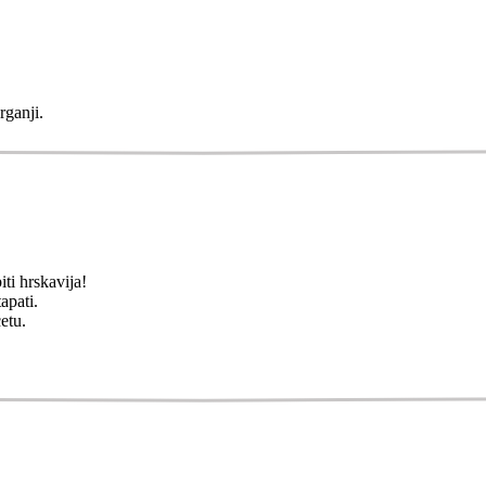
rganji.
ti hrskavija!
apati.
etu.