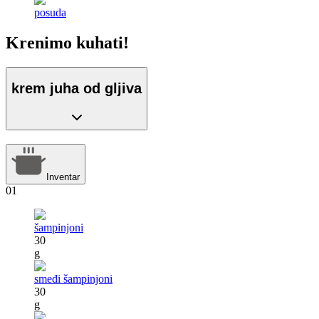
posuda
Krenimo kuhati!
krem juha od gljiva
Inventar
01
šampinjoni
30
g
smeđi šampinjoni
30
g