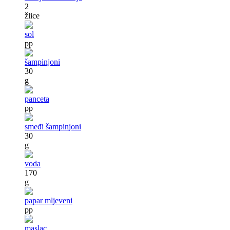
2
žlice
sol
pp
šampinjoni
30
g
panceta
pp
smeđi šampinjoni
30
g
voda
170
g
papar mljeveni
pp
maslac