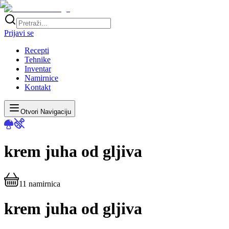
Prijavi se
Recepti
Tehnike
Inventar
Namirnice
Kontakt
Otvori Navigaciju
krem juha od gljiva
11
namirnica
krem juha od gljiva