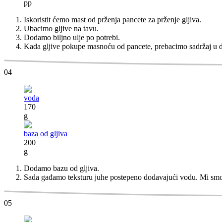
pp
Iskoristit ćemo mast od prženja pancete za prženje gljiva.
Ubacimo gljive na tavu.
Dodamo biljno ulje po potrebi.
Kada gljive pokupe masnoću od pancete, prebacimo sadržaj u 
04
voda
170
g
baza od gljiva
200
g
Dodamo bazu od gljiva.
Sada gađamo teksturu juhe postepeno dodavajući vodu. Mi sm
05