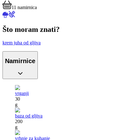
11
namirnica
Što moram znati?
krem juha od gljiva
Namirnice
vrganji
30
g
baza od gljiva
200
g
vrhnje za kuhanje