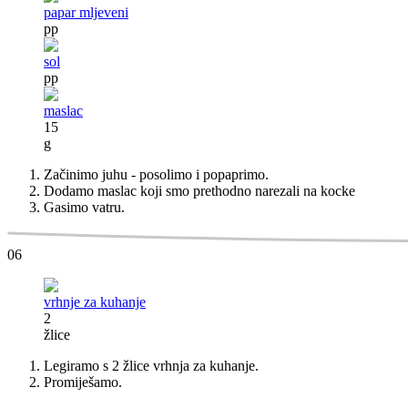
papar mljeveni
pp
sol
pp
maslac
15
g
Začinimo juhu - posolimo i popaprimo.
Dodamo maslac koji smo prethodno narezali na kocke
Gasimo vatru.
06
vrhnje za kuhanje
2
žlice
Legiramo s 2 žlice vrhnja za kuhanje.
Promiješamo.