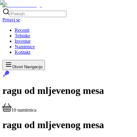
Prijavi se
Recepti
Tehnike
Inventar
Namirnice
Kontakt
Otvori Navigaciju
ragu od mljevenog mesa
10
namirnica
ragu od mljevenog mesa