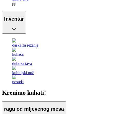
pp
Inventar
daska za rezanje
kuhača
duboka tava
kuhinjski nož
posuda
Krenimo kuhati!
ragu od mljevenog mesa