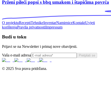
Prženi pileći popsi s bbq umakom i štapićima povrća
O projektu
Recepti
Tehnike
Inventar
Namirnice
Kontakt
Uvjeti
korištenja
Pravila privatnosti
Impressum
Budi u toku
Prijavi se na Newsletter i primaj nove obavijesti.
Vaša e-mail adresa
Pretplati se
© 2025 Sva prava pridržana.