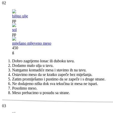
02
biljno ulje
pp
sol
pp
miješano mljeveno meso
450
g
Dobro zagrijemo lonac ili duboku tavu.
Dodamo malo ulja u tavu.
Natrgamo komadiće mesa i stavimo ih na tavu.
Ostavimo meso da se kratko zapeče bez miješanja.
Zatim promiješamo i pustimo da se zapeče i s druge strane.
Ne dodajemo ništa dok sva tekućina iz mesa ne ispari.
Posolimo meso.
Meso prebacimo u posudu sa strane.
03