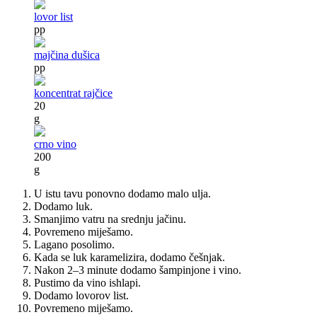
lovor list
pp
majčina dušica
pp
koncentrat rajčice
20
g
crno vino
200
g
U istu tavu ponovno dodamo malo ulja.
Dodamo luk.
Smanjimo vatru na srednju jačinu.
Povremeno miješamo.
Lagano posolimo.
Kada se luk karamelizira, dodamo češnjak.
Nakon 2–3 minute dodamo šampinjone i vino.
Pustimo da vino ishlapi.
Dodamo lovorov list.
Povremeno miješamo.