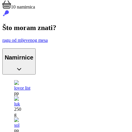
10
namirnica
Što moram znati?
ragu od mljevenog mesa
Namirnice
lovor list
pp
luk
250
g
sol
pp