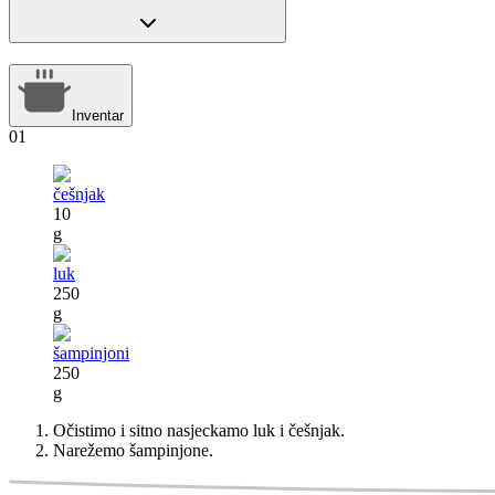
Inventar
01
češnjak
10
g
luk
250
g
šampinjoni
250
g
Očistimo i sitno nasjeckamo luk i češnjak.
Narežemo šampinjone.