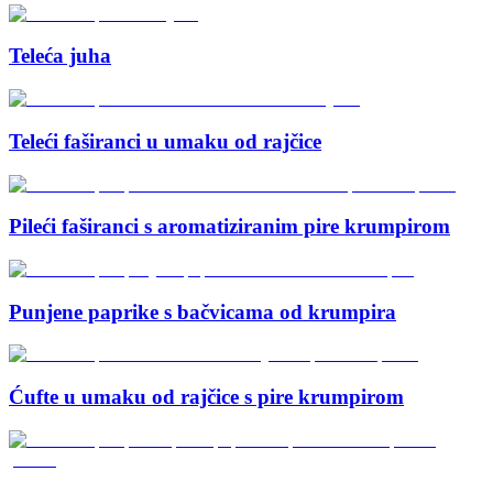
Teleća juha
Teleći faširanci u umaku od rajčice
Pileći faširanci s aromatiziranim pire krumpirom
Punjene paprike s bačvicama od krumpira
Ćufte u umaku od rajčice s pire krumpirom