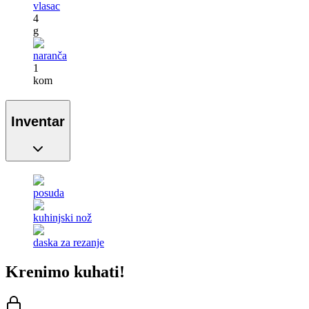
vlasac
4
g
naranča
1
kom
Inventar
posuda
kuhinjski nož
daska za rezanje
Krenimo kuhati!