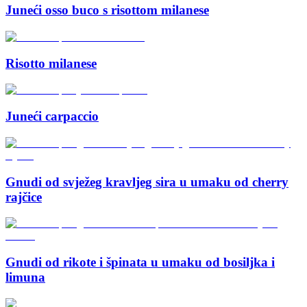
Juneći osso buco s risottom milanese
Risotto milanese
Juneći carpaccio
Gnudi od svježeg kravljeg sira u umaku od cherry
rajčice
Gnudi od rikote i špinata u umaku od bosiljka i
limuna