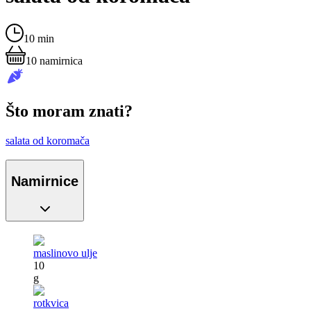
10 min
10
namirnica
Što moram znati?
salata od koromača
Namirnice
maslinovo ulje
10
g
rotkvica