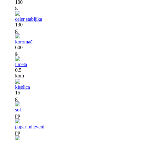
100
g
celer stabljika
130
g
koromač
600
g
limeta
0.5
kom
kiselica
15
g
sol
pp
papar mljeveni
pp