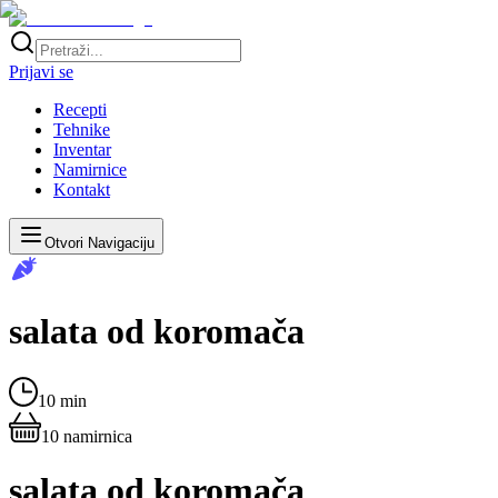
Prijavi se
Recepti
Tehnike
Inventar
Namirnice
Kontakt
Otvori Navigaciju
salata od koromača
10 min
10
namirnica
salata od koromača