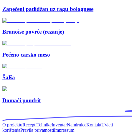
Zapečeni patlidžan uz ragu bolognese
Brunoise povrće (rezanje)
Pečeno carsko meso
Šalša
Domaći pomfrit
O projektu
Recepti
Tehnike
Inventar
Namirnice
Kontakt
Uvjeti
korištenja
Pravila privatnosti
Impressum