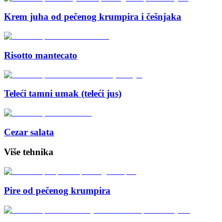
Krem juha od pečenog krumpira i češnjaka
Risotto mantecato
Teleći tamni umak (teleći jus)
Cezar salata
Više tehnika
Pire od pečenog krumpira