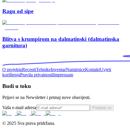
Ragu od sipe
Blitva s krumpirom na dalmatinski (dalmatinska
garnitura)
O projektu
Recepti
Tehnike
Inventar
Namirnice
Kontakt
Uvjeti
korištenja
Pravila privatnosti
Impressum
Budi u toku
Prijavi se na Newsletter i primaj nove obavijesti.
Vaša e-mail adresa
Pretplati se
© 2025 Sva prava pridržana.