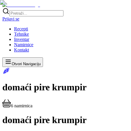
Prijavi se
Recepti
Tehnike
Inventar
Namirnice
Kontakt
Otvori Navigaciju
domaći pire krumpir
6
namirnica
domaći pire krumpir