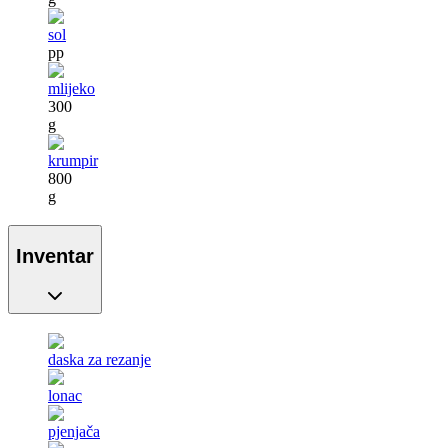
sol
pp
mlijeko
300
g
krumpir
800
g
Inventar
daska za rezanje
lonac
pjenjača