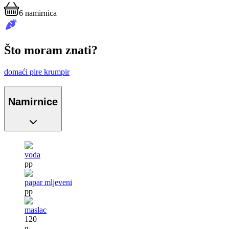
6
namirnica
Što moram znati?
domaći pire krumpir
Namirnice
voda
pp
papar mljeveni
pp
maslac
120
g