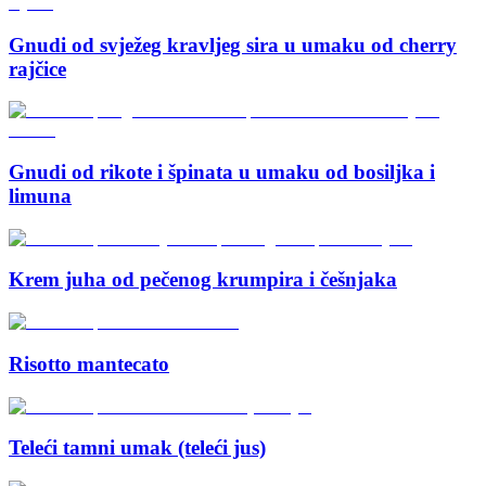
Gnudi od svježeg kravljeg sira u umaku od cherry
rajčice
Gnudi od rikote i špinata u umaku od bosiljka i
limuna
Krem juha od pečenog krumpira i češnjaka
Risotto mantecato
Teleći tamni umak (teleći jus)