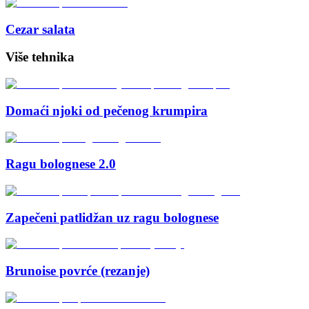
Cezar salata
Više tehnika
Domaći njoki od pečenog krumpira
Ragu bolognese 2.0
Zapečeni patlidžan uz ragu bolognese
Brunoise povrće (rezanje)