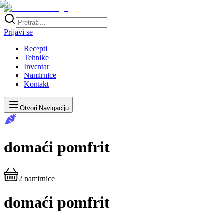
Prijavi se
Recepti
Tehnike
Inventar
Namirnice
Kontakt
Otvori Navigaciju
domaći pomfrit
2
namirnice
domaći pomfrit