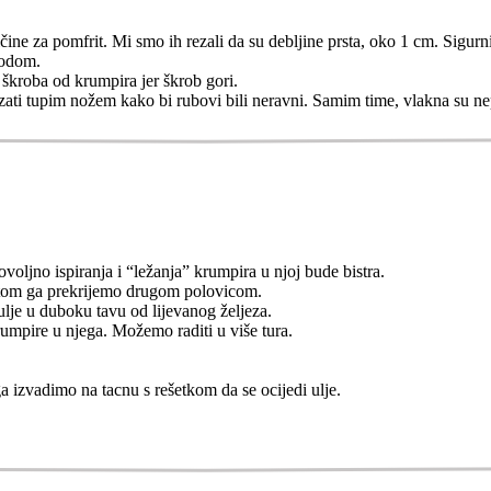
ne za pomfrit. Mi smo ih rezali da su debljine prsta, oko 1 cm. Sigurnije 
vodom.
škroba od krumpira jer škrob gori.
ati tupim nožem kako bi rubovi bili neravni. Samim time, vlakna su nep
oljno ispiranja i “ležanja” krumpira u njoj bude bistra.
otom ga prekrijemo drugom polovicom.
ulje u duboku tavu od lijevanog željeza.
umpire u njega. Možemo raditi u više tura.
a izvadimo na tacnu s rešetkom da se ocijedi ulje.