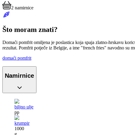
2
namirnice
Što moram znati?
Domaći pomfrit omiljena je poslastica koja spaja zlatno-hrskavu kori
rezultat. Pomfrit potječe iz Belgije, a ime "french fries" navodno su 
domaći pomfrit
Namirnice
biljno ulje
pp
krumpir
1000
g