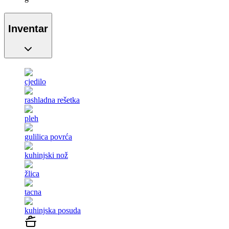
Inventar
cjedilo
rashladna rešetka
pleh
gulilica povrća
kuhinjski nož
žlica
tacna
kuhinjska posuda