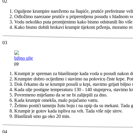
02
Oguljene krumpire narežemo na štapiće, prutiće preferirane veliči
Odložimo narezane prutiće u pripremljenu posudu s hladnom 
Vodu nekoliko puta promijenimo kako bismo odstranili što više 
Kako bismo dobili hrskavi krumpir tijekom prženja, moramo rez
03
biljno ulje
pp
Krumpir je spreman za blanširanje kada voda u posudi nakon dov
Krumpire dobro ocijedimo i stavimo na polovicu čiste krpe. P
Dok čekamo da se krumpir posuši u krpi, stavimo grijati biljno 
Kada ulje postigne temperaturu 130 - 140 stupnjeva, stavimo kr
Povremeno miješamo da se ne bi zalijepili za dno.
Kada krumpir omekša, malo pojačamo vatru.
Želimo postići tamniju žutu boju i na opip da su mekani. Tada g
Krumpir je gotov kada ispliva na vrh. Tada više nije sirov.
Blanširali smo ga oko 20 min.
04