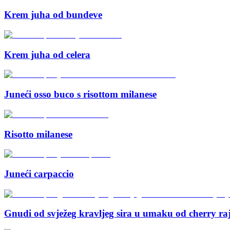
Krem juha od bundeve
Krem juha od celera
Juneći osso buco s risottom milanese
Risotto milanese
Juneći carpaccio
Gnudi od svježeg kravljeg sira u umaku od cherry raj