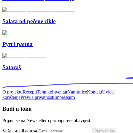
Salata od pečene cikle
Pytt i panna
Sataraš
O projektu
Recepti
Tehnike
Inventar
Namirnice
Kontakt
Uvjeti
korištenja
Pravila privatnosti
Impressum
Budi u toku
Prijavi se na Newsletter i primaj nove obavijesti.
Vaša e-mail adresa
Pretplati se