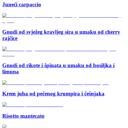
Juneći carpaccio
Gnudi od svježeg kravljeg sira u umaku od cherry
rajčice
Gnudi od rikote i špinata u umaku od bosiljka i
limuna
Krem juha od pečenog krumpira i češnjaka
Risotto mantecato