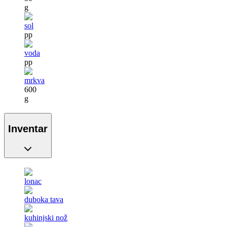
g
sol
pp
voda
pp
mrkva
600
g
Inventar
lonac
duboka tava
kuhinjski nož