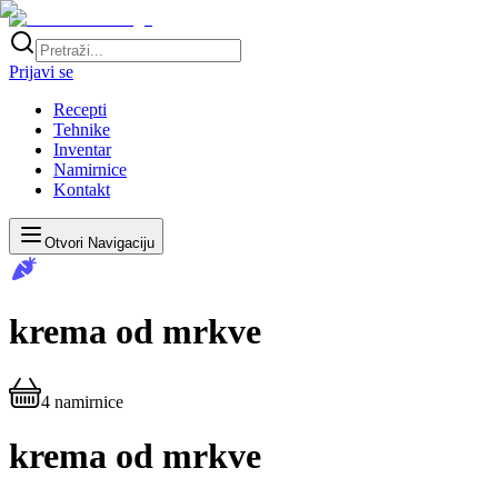
Prijavi se
Recepti
Tehnike
Inventar
Namirnice
Kontakt
Otvori Navigaciju
krema od mrkve
4
namirnice
krema od mrkve