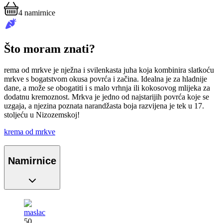
4
namirnice
Što moram znati?
rema od mrkve je nježna i svilenkasta juha koja kombinira slatkoću
mrkve s bogatstvom okusa povrća i začina. Idealna je za hladnije
dane, a može se obogatiti i s malo vrhnja ili kokosovog mlijeka za
dodatnu kremoznost. Mrkva je jedno od najstarijih povrća koje se
uzgaja, a njezina poznata narandžasta boja razvijena je tek u 17.
stoljeću u Nizozemskoj!
krema od mrkve
Namirnice
maslac
50