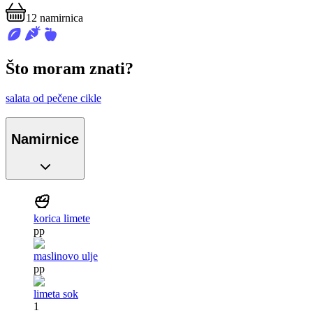
12
namirnica
Što moram znati?
salata od pečene cikle
Namirnice
korica limete
pp
maslinovo ulje
pp
limeta sok
1