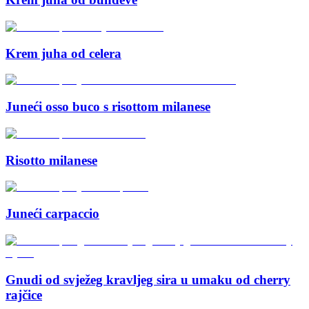
Krem juha od celera
Juneći osso buco s risottom milanese
Risotto milanese
Juneći carpaccio
Gnudi od svježeg kravljeg sira u umaku od cherry
rajčice