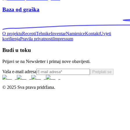
Baza od graška
O projektu
Recepti
Tehnike
Inventar
Namirnice
Kontakt
Uvjeti
korištenja
Pravila privatnosti
Impressum
Budi u toku
Prijavi se na Newsletter i primaj nove obavijesti.
Vaša e-mail adresa
Pretplati se
© 2025 Sva prava pridržana.