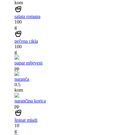
kom
salata romana
100
g
pečena cikla
100
g
papar mljeveni
pp
naranča
0.5
kom
narančina korica
pp
špinat mladi
10
g