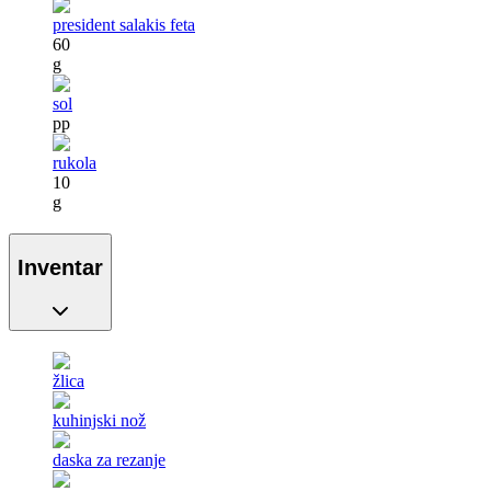
president salakis feta
60
g
sol
pp
rukola
10
g
Inventar
žlica
kuhinjski nož
daska za rezanje