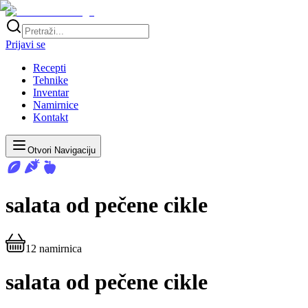
Prijavi se
Recepti
Tehnike
Inventar
Namirnice
Kontakt
Otvori Navigaciju
salata od pečene cikle
12
namirnica
salata od pečene cikle