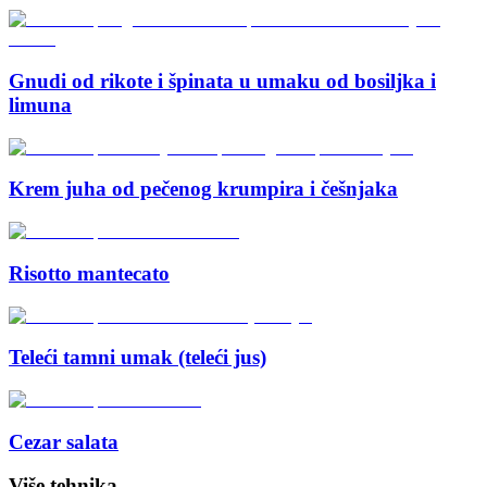
Gnudi od rikote i špinata u umaku od bosiljka i
limuna
Krem juha od pečenog krumpira i češnjaka
Risotto mantecato
Teleći tamni umak (teleći jus)
Cezar salata
Više tehnika