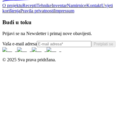
O projektu
Recepti
Tehnike
Inventar
Namirnice
Kontakt
Uvjeti
korištenja
Pravila privatnosti
Impressum
Budi u toku
Prijavi se na Newsletter i primaj nove obavijesti.
Vaša e-mail adresa
Pretplati se
© 2025 Sva prava pridržana.