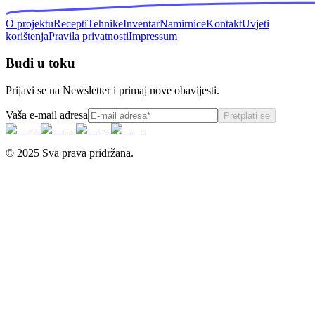
O projektu
Recepti
Tehnike
Inventar
Namirnice
Kontakt
Uvjeti
korištenja
Pravila privatnosti
Impressum
Budi u toku
Prijavi se na Newsletter i primaj nove obavijesti.
Vaša e-mail adresa
Pretplati se
© 2025 Sva prava pridržana.