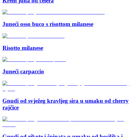
Krem juha od celera
Juneći osso buco s risottom milanese
Risotto milanese
Juneći carpaccio
Gnudi od svježeg kravljeg sira u umaku od cherry
rajčice
Gnudi od rikote i špinata u umaku od bosiljka i