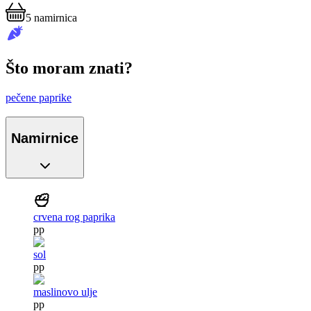
5
namirnica
Što moram znati?
pečene paprike
Namirnice
crvena rog paprika
pp
sol
pp
maslinovo ulje
pp