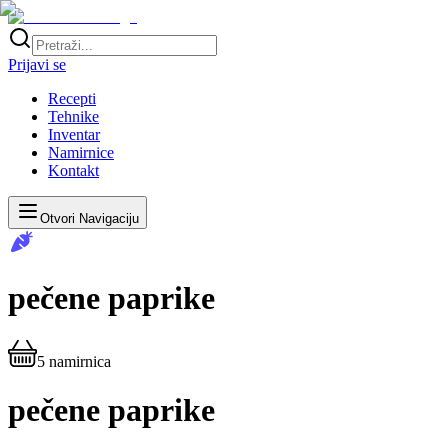
Prijavi se
Recepti
Tehnike
Inventar
Namirnice
Kontakt
Otvori Navigaciju
pečene paprike
5
namirnica
pečene paprike