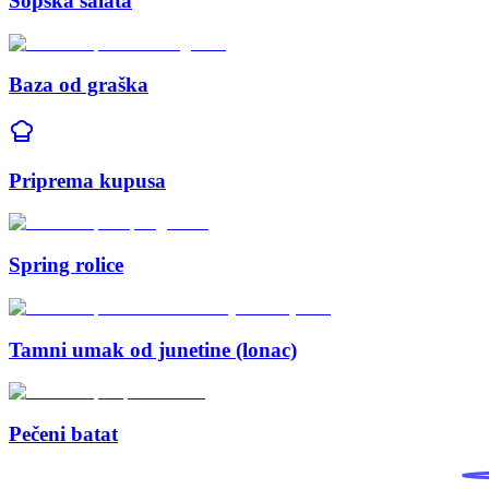
Šopska salata
Baza od graška
Priprema kupusa
Spring rolice
Tamni umak od junetine (lonac)
Pečeni batat