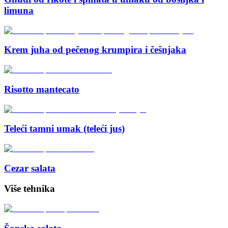
limuna
Krem juha od pečenog krumpira i češnjaka
Risotto mantecato
Teleći tamni umak (teleći jus)
Cezar salata
Više tehnika