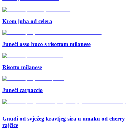
Krem juha od celera
Juneći osso buco s risottom milanese
Risotto milanese
Juneći carpaccio
Gnudi od svježeg kravljeg sira u umaku od cherry
rajčice