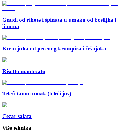
Gnudi od rikote i špinata u umaku od bosiljka i
limuna
Krem juha od pečenog krumpira i češnjaka
Risotto mantecato
Teleći tamni umak (teleći jus)
Cezar salata
Više tehnika