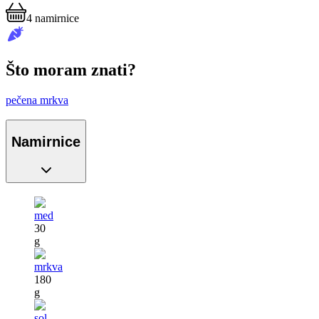
4
namirnice
Što moram znati?
pečena mrkva
Namirnice
med
30
g
mrkva
180
g
sol