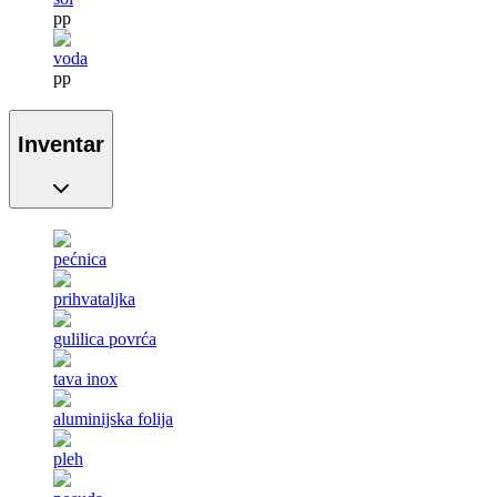
pp
voda
pp
Inventar
pećnica
prihvataljka
gulilica povrća
tava inox
aluminijska folija
pleh