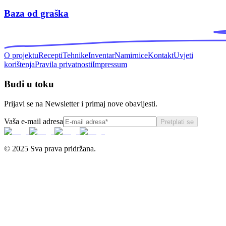
Baza od graška
O projektu
Recepti
Tehnike
Inventar
Namirnice
Kontakt
Uvjeti
korištenja
Pravila privatnosti
Impressum
Budi u toku
Prijavi se na Newsletter i primaj nove obavijesti.
Vaša e-mail adresa
Pretplati se
© 2025 Sva prava pridržana.