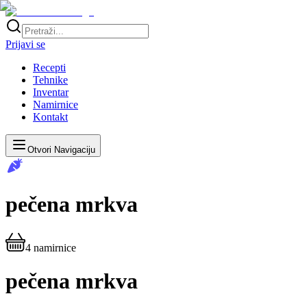
Prijavi se
Recepti
Tehnike
Inventar
Namirnice
Kontakt
Otvori Navigaciju
pečena mrkva
4
namirnice
pečena mrkva