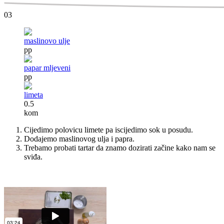
03
maslinovo ulje
pp
papar mljeveni
pp
limeta
0.5
kom
Cijedimo polovicu limete pa iscijedimo sok u posudu.
Dodajemo maslinovog ulja i papra.
Trebamo probati tartar da znamo dozirati začine kako nam se
sviđa.