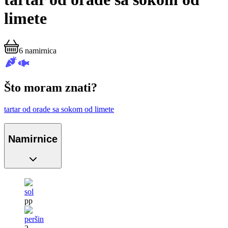
limete
6
namirnica
Što moram znati?
tartar od orade sa sokom od limete
Namirnice
sol
pp
peršin