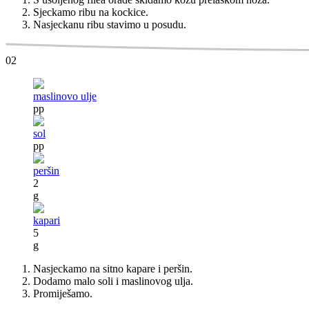
Sjeckamo ribu na kockice.
Nasjeckanu ribu stavimo u posudu.
02
maslinovo ulje
pp
sol
pp
peršin
2
g
kapari
5
g
Nasjeckamo na sitno kapare i peršin.
Dodamo malo soli i maslinovog ulja.
Promiješamo.