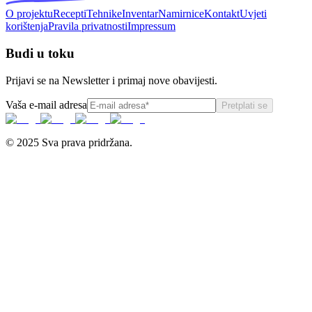
O projektu
Recepti
Tehnike
Inventar
Namirnice
Kontakt
Uvjeti
korištenja
Pravila privatnosti
Impressum
Budi u toku
Prijavi se na Newsletter i primaj nove obavijesti.
Vaša e-mail adresa
Pretplati se
© 2025 Sva prava pridržana.