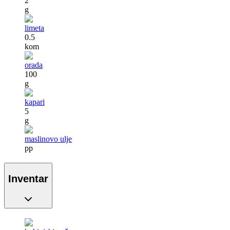
2
g
limeta
0.5
kom
orada
100
g
kapari
5
g
maslinovo ulje
pp
Inventar