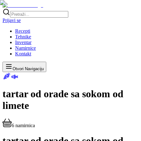
Prijavi se
Recepti
Tehnike
Inventar
Namirnice
Kontakt
Otvori Navigaciju
tartar od orade sa sokom od
limete
6
namirnica
tartar od orade sa sokom od