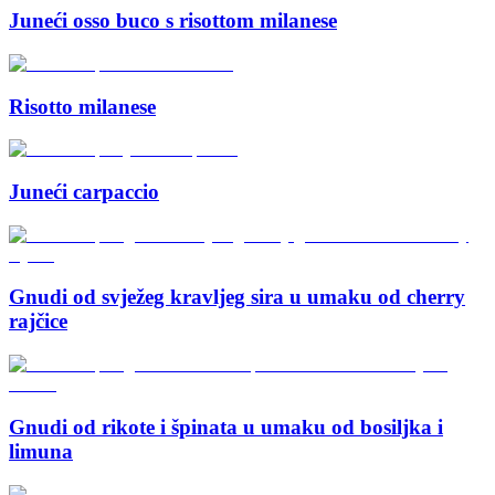
Juneći osso buco s risottom milanese
Risotto milanese
Juneći carpaccio
Gnudi od svježeg kravljeg sira u umaku od cherry
rajčice
Gnudi od rikote i špinata u umaku od bosiljka i
limuna