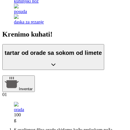
kuhinjski nož
posuda
daska za rezanje
Krenimo kuhati!
tartar od orade sa sokom od limete
Inventar
01
orada
100
g
S usoljenog filea orade skidamo kožu prelaskom noža.