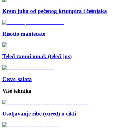
Krem juha od pečenog krumpira i češnjaka
Risotto mantecato
Teleći tamni umak (teleći jus)
Cezar salata
Više tehnika
Usoljavanje ribe (cured) u cikli