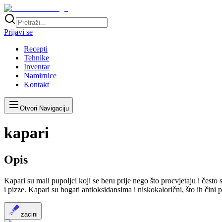
Prijavi se
Recepti
Tehnike
Inventar
Namirnice
Kontakt
Otvori Navigaciju
kapari
Opis
Kapari su mali pupoljci koji se beru prije nego što procvjetaju i često 
i pizze. Kapari su bogati antioksidansima i niskokalorični, što ih či
zacini