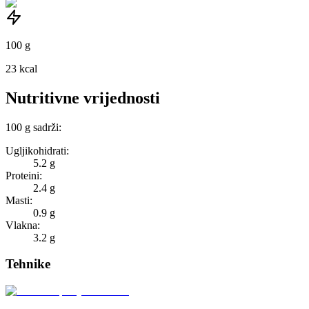
100
g
23
kcal
Nutritivne vrijednosti
100
g
sadrži:
Ugljikohidrati:
5.2 g
Proteini:
2.4 g
Masti:
0.9 g
Vlakna:
3.2 g
Tehnike