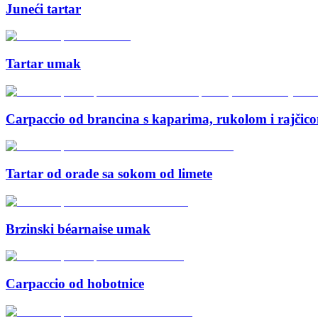
Juneći tartar
Tartar umak
Carpaccio od brancina s kaparima, rukolom i rajčic
Tartar od orade sa sokom od limete
Brzinski béarnaise umak
Carpaccio od hobotnice