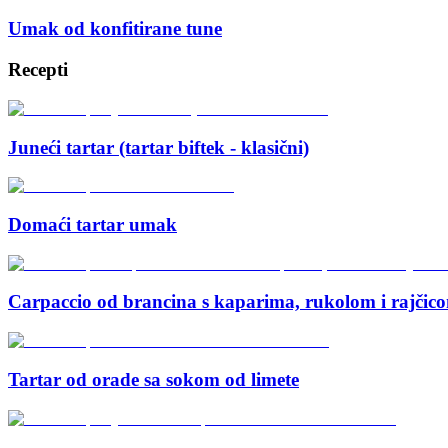
Umak od konfitirane tune
Recepti
Juneći tartar (tartar biftek - klasični)
Domaći tartar umak
Carpaccio od brancina s kaparima, rukolom i rajčic
Tartar od orade sa sokom od limete