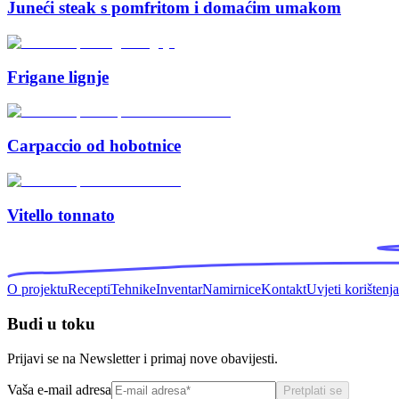
Juneći steak s pomfritom i domaćim umakom
Frigane lignje
Carpaccio od hobotnice
Vitello tonnato
O projektu
Recepti
Tehnike
Inventar
Namirnice
Kontakt
Uvjeti korištenja
Budi u toku
Prijavi se na Newsletter i primaj nove obavijesti.
Vaša e-mail adresa
Pretplati se