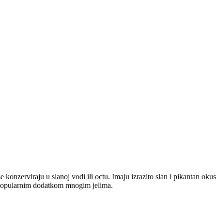
se konzerviraju u slanoj vodi ili octu. Imaju izrazito slan i pikantan oku
ni popularnim dodatkom mnogim jelima.