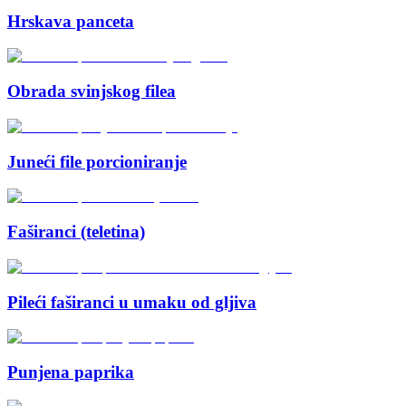
Hrskava panceta
Obrada svinjskog filea
Juneći file porcioniranje
Faširanci (teletina)
Pileći faširanci u umaku od gljiva
Punjena paprika