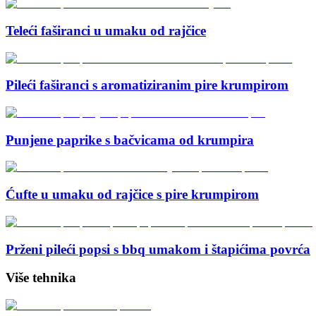
Teleći faširanci u umaku od rajčice
Pileći faširanci s aromatiziranim pire krumpirom
Punjene paprike s bačvicama od krumpira
Ćufte u umaku od rajčice s pire krumpirom
Prženi pileći popsi s bbq umakom i štapićima povrća
Više tehnika