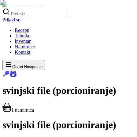
Prijavi se
Recepti
Tehnike
Inventar
Namirnice
Kontakt
Otvori Navigaciju
svinjski file (porcioniranje)
1
namirnica
svinjski file (porcioniranje)