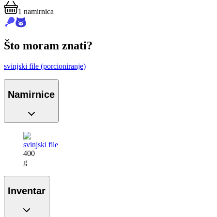
1
namirnica
Što moram znati?
svinjski file (porcioniranje)
Namirnice
svinjski file
400
g
Inventar