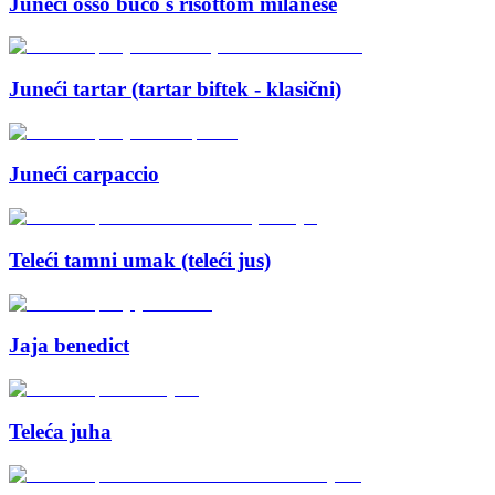
Juneći osso buco s risottom milanese
Juneći tartar (tartar biftek - klasični)
Juneći carpaccio
Teleći tamni umak (teleći jus)
Jaja benedict
Teleća juha