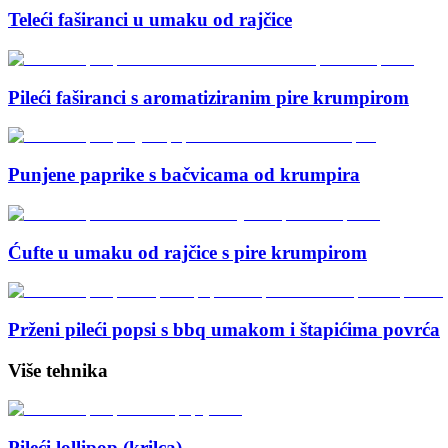
Teleći faširanci u umaku od rajčice
Pileći faširanci s aromatiziranim pire krumpirom
Punjene paprike s bačvicama od krumpira
Ćufte u umaku od rajčice s pire krumpirom
Prženi pileći popsi s bbq umakom i štapićima povrća
Više tehnika
Pileći lollipop (krilca)