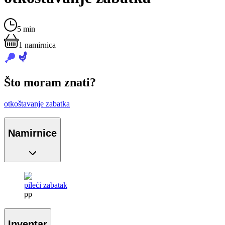
5 min
1
namirnica
Što moram znati?
otkoštavanje zabatka
Namirnice
pileći zabatak
pp
Inventar