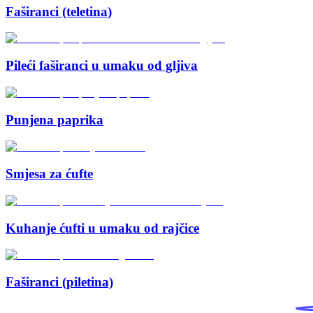
Faširanci (teletina)
Pileći faširanci u umaku od gljiva
Punjena paprika
Smjesa za ćufte
Kuhanje ćufti u umaku od rajčice
Faširanci (piletina)