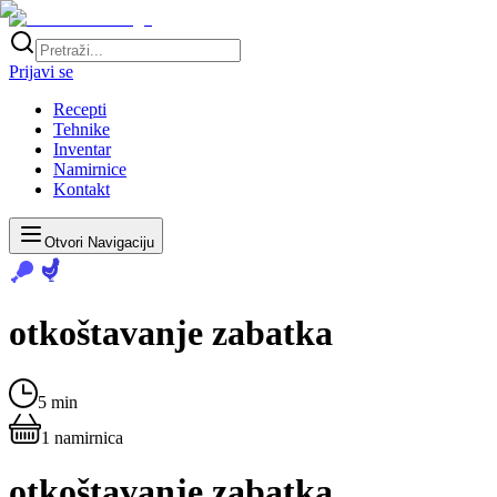
Prijavi se
Recepti
Tehnike
Inventar
Namirnice
Kontakt
Otvori Navigaciju
otkoštavanje zabatka
5 min
1
namirnica
otkoštavanje zabatka