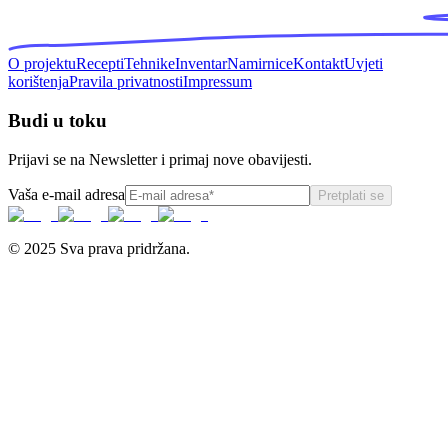
O projektu
Recepti
Tehnike
Inventar
Namirnice
Kontakt
Uvjeti
korištenja
Pravila privatnosti
Impressum
Budi u toku
Prijavi se na Newsletter i primaj nove obavijesti.
Vaša e-mail adresa
Pretplati se
© 2025 Sva prava pridržana.