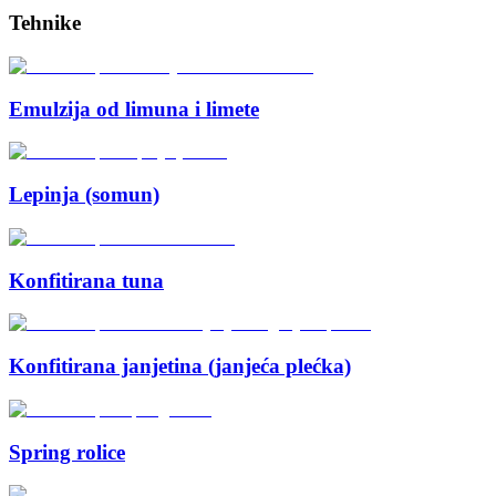
Tehnike
Emulzija od limuna i limete
Lepinja (somun)
Konfitirana tuna
Konfitirana janjetina (janjeća plećka)
Spring rolice