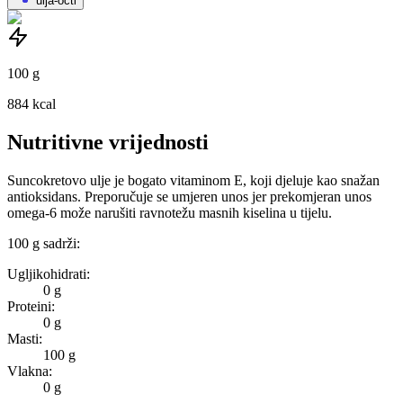
ulja-octi
100
g
884
kcal
Nutritivne vrijednosti
Suncokretovo ulje je bogato vitaminom E, koji djeluje kao snažan
antioksidans. Preporučuje se umjeren unos jer prekomjeran unos
omega-6 može narušiti ravnotežu masnih kiselina u tijelu.
100
g
sadrži:
Ugljikohidrati:
0 g
Proteini:
0 g
Masti:
100 g
Vlakna:
0 g