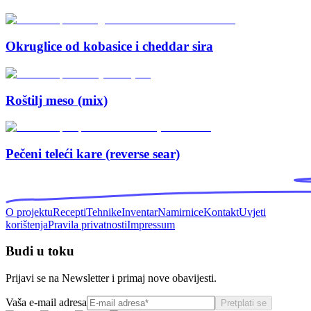
Okruglice od kobasice i cheddar sira
Roštilj meso (mix)
Pečeni teleći kare (reverse sear)
O projektu
Recepti
Tehnike
Inventar
Namirnice
Kontakt
Uvjeti
korištenja
Pravila privatnosti
Impressum
Budi u toku
Prijavi se na Newsletter i primaj nove obavijesti.
Vaša e-mail adresa
Pretplati se