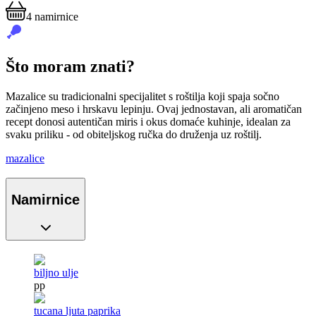
4
namirnice
Što moram znati?
Mazalice su tradicionalni specijalitet s roštilja koji spaja sočno
začinjeno meso i hrskavu lepinju. Ovaj jednostavan, ali aromatičan
recept donosi autentičan miris i okus domaće kuhinje, idealan za
svaku priliku - od obiteljskog ručka do druženja uz roštilj.
mazalice
Namirnice
biljno ulje
pp
tucana ljuta paprika