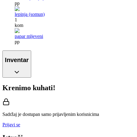
pp
lepinja (somun)
1
kom
papar mljeveni
pp
Inventar
Krenimo kuhati!
Sadržaj je dostupan samo prijavljenim korisnicima
Prijavi se