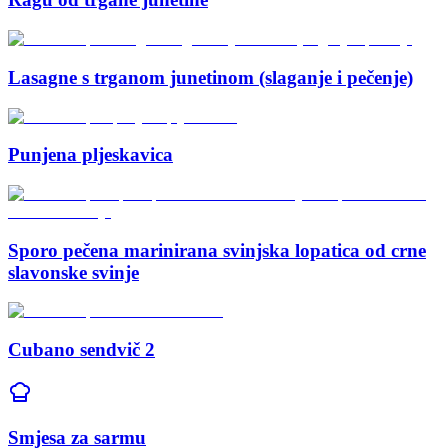
Lasagne s trganom junetinom (slaganje i pečenje)
Punjena pljeskavica
Sporo pečena marinirana svinjska lopatica od crne
slavonske svinje
Cubano sendvič 2
Smjesa za sarmu