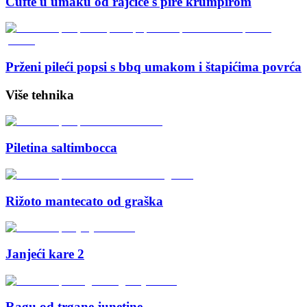
Ćufte u umaku od rajčice s pire krumpirom
Prženi pileći popsi s bbq umakom i štapićima povrća
Više tehnika
Piletina saltimbocca
Rižoto mantecato od graška
Janjeći kare 2
Ragu od trgane junetine