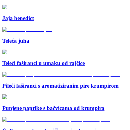
Jaja benedict
Teleća juha
Teleći faširanci u umaku od rajčice
Pileći faširanci s aromatiziranim pire krumpirom
Punjene paprike s bačvicama od krumpira