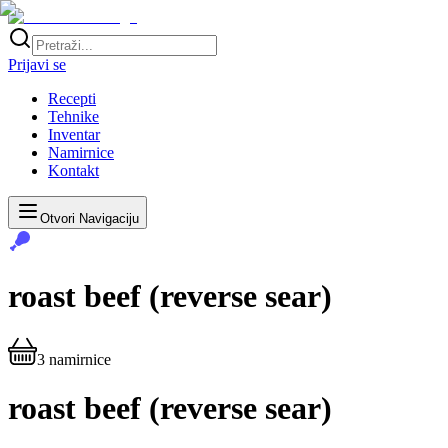
Prijavi se
Recepti
Tehnike
Inventar
Namirnice
Kontakt
Otvori Navigaciju
roast beef (reverse sear)
3
namirnice
roast beef (reverse sear)