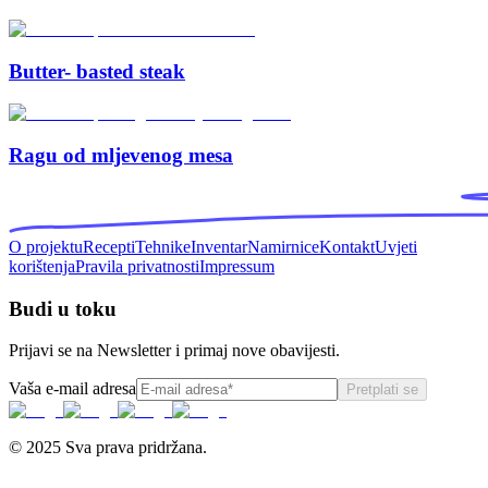
Butter- basted steak
Ragu od mljevenog mesa
O projektu
Recepti
Tehnike
Inventar
Namirnice
Kontakt
Uvjeti
korištenja
Pravila privatnosti
Impressum
Budi u toku
Prijavi se na Newsletter i primaj nove obavijesti.
Vaša e-mail adresa
Pretplati se
© 2025 Sva prava pridržana.