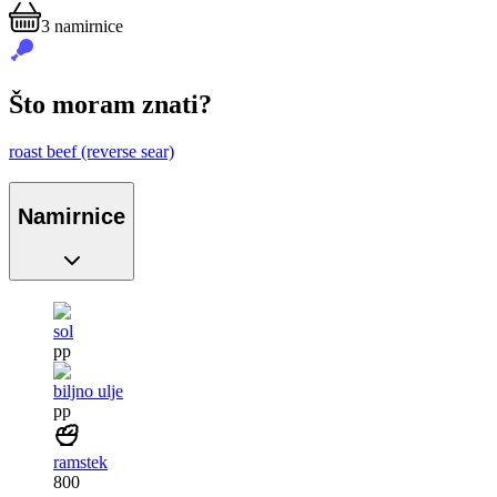
3
namirnice
Što moram znati?
roast beef (reverse sear)
Namirnice
sol
pp
biljno ulje
pp
ramstek
800