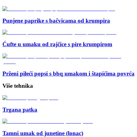
Punjene paprike s bačvicama od krumpira
Ćufte u umaku od rajčice s pire krumpirom
Prženi pileći popsi s bbq umakom i štapićima povrća
Više tehnika
Trgana patka
Tamni umak od junetine (lonac)