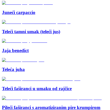
Juneći carpaccio
Teleći tamni umak (teleći jus)
Jaja benedict
Teleća juha
Teleći faširanci u umaku od rajčice
Pileći faširanci s aromatiziranim pire krumpirom