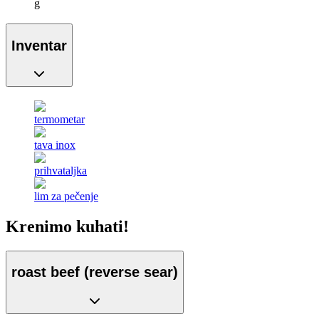
g
Inventar
termometar
tava inox
prihvataljka
lim za pečenje
Krenimo kuhati!
roast beef (reverse sear)