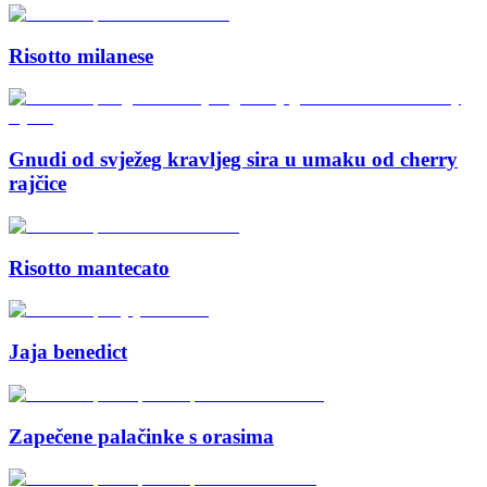
Risotto milanese
Gnudi od svježeg kravljeg sira u umaku od cherry
rajčice
Risotto mantecato
Jaja benedict
Zapečene palačinke s orasima