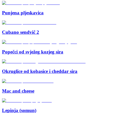
Punjena pljeskavica
Cubano sendvič 2
Popečci od svježeg kozjeg sira
Okruglice od kobasice i cheddar sira
Mac and cheese
Lepinja (somun)