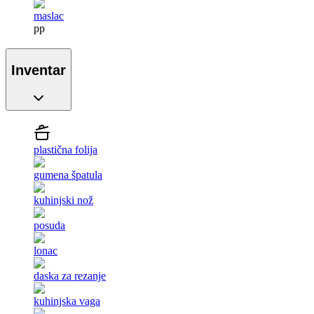
maslac
pp
Inventar
plastična folija
gumena špatula
kuhinjski nož
posuda
lonac
daska za rezanje
kuhinjska vaga