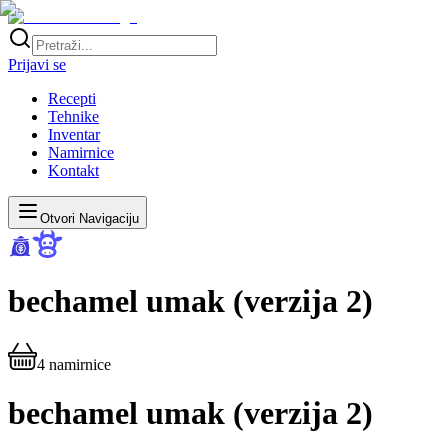
Prijavi se
Recepti
Tehnike
Inventar
Namirnice
Kontakt
Otvori Navigaciju
bechamel umak (verzija 2)
4
namirnice
bechamel umak (verzija 2)