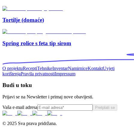
Tortilje (domaće)
Spring rolice s feta tip sirom
O projektu
Recepti
Tehnike
Inventar
Namirnice
Kontakt
Uvjeti
korištenja
Pravila privatnosti
Impressum
Budi u toku
Prijavi se na Newsletter i primaj nove obavijesti.
Vaša e-mail adresa
Pretplati se
© 2025 Sva prava pridržana.