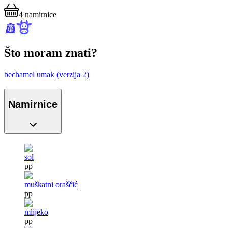
4
namirnice
Što moram znati?
bechamel umak (verzija 2)
Namirnice
sol
pp
muškatni oraščić
pp
mlijeko
pp