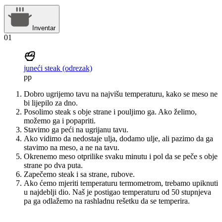
Inventar
01
juneći steak (odrezak)
pp
Dobro ugrijemo tavu na najvišu temperaturu, kako se meso ne
bi lijepilo za dno.
Posolimo steak s obje strane i pouljimo ga. Ako želimo,
možemo ga i popapriti.
Stavimo ga peći na ugrijanu tavu.
Ako vidimo da nedostaje ulja, dodamo ulje, ali pazimo da ga
stavimo na meso, a ne na tavu.
Okrenemo meso otprilike svaku minutu i pol da se peče s obje
strane po dva puta.
Zapečemo steak i sa strane, rubove.
Ako ćemo mjeriti temperaturu termometrom, trebamo upiknuti
u najdeblji dio. Naš je postigao temperaturu od 50 stupnjeva
pa ga odlažemo na rashladnu rešetku da se temperira.