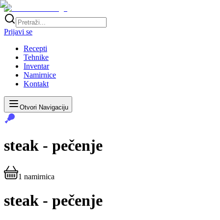
Prijavi se
Recepti
Tehnike
Inventar
Namirnice
Kontakt
Otvori Navigaciju
steak - pečenje
1
namirnica
steak - pečenje