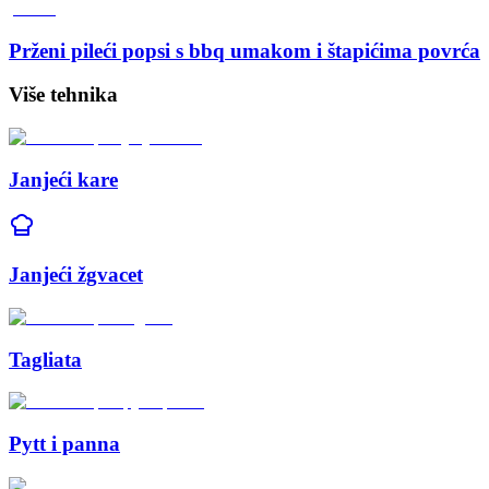
Prženi pileći popsi s bbq umakom i štapićima povrća
Više tehnika
Janjeći kare
Janjeći žgvacet
Tagliata
Pytt i panna