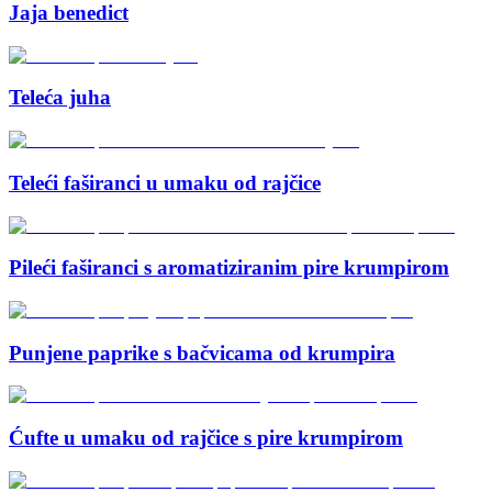
Jaja benedict
Teleća juha
Teleći faširanci u umaku od rajčice
Pileći faširanci s aromatiziranim pire krumpirom
Punjene paprike s bačvicama od krumpira
Ćufte u umaku od rajčice s pire krumpirom