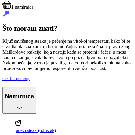
1
namirnica
Što moram znati?
Ključ savršenog steaka je pečenje na visokoj temperaturi kako bi se
stvorila ukusna korica, dok unutrašnjost ostane sočna. Upravo zbog
Maillardove reakcije, koja nastaje kada se proteini i šećeri u mesu
karameliziraju, steak dobiva svoju prepoznatljivu boju i bogat okus.
Nakon pečenja, važno je pustiti ga da odmori nekoliko minuta kako
bi se sokovi ravnomjerno rasporedili i zadržali sočnost.
steak - pečenje
Namirnice
juneći steak (odrezak)