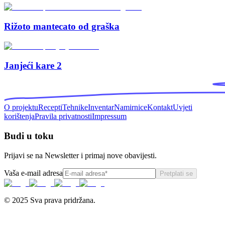
Rižoto mantecato od graška
Janjeći kare 2
O projektu
Recepti
Tehnike
Inventar
Namirnice
Kontakt
Uvjeti
korištenja
Pravila privatnosti
Impressum
Budi u toku
Prijavi se na Newsletter i primaj nove obavijesti.
Vaša e-mail adresa
Pretplati se
© 2025 Sva prava pridržana.